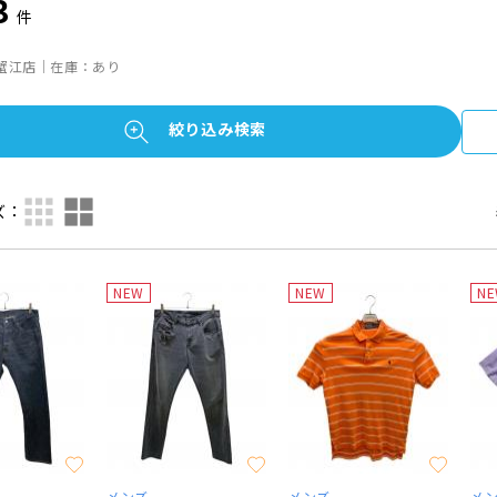
3
件
蟹江店｜在庫：あり
絞り込み検索
ズ：
NEW
NEW
N
メンズ
メンズ
メ