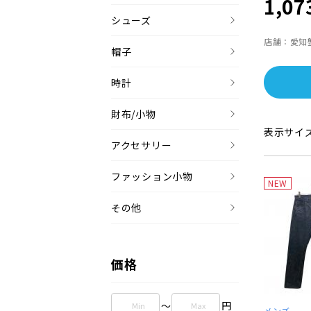
1,07
シューズ
店舗：愛知
帽子
時計
財布/小物
表示サイ
アクセサリー
ファッション小物
NEW
その他
価格
～
円
メンズ