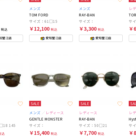
メンズ
メンズ
レ
TOM FORD
RAY-BAN
TOR
サイズ：61□15
サイズ：
サイ
0
￥12,100
￥3,300
￥6
税込
税込
税込
知蟹江店
愛知蟹江店
愛知蟹江店
SALE
SALE
SA
メンズ
レディース
レディース
レ
GENTLE MONSTER
RAY-BAN
Hys
18 145
サイズ：
サイズ：50□21
サ
￥15,400
￥7,700
￥8
税込
税込
税込