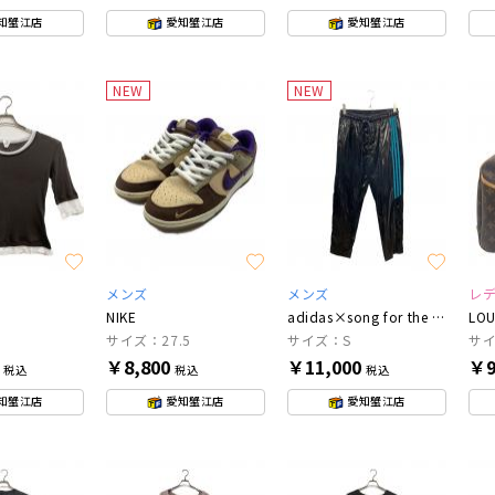
知蟹江店
愛知蟹江店
愛知蟹江店
NEW
NEW
メンズ
メンズ
レ
NIKE
adidas×song for the mute
LOU
サイズ：27.5
サイズ：S
サ
0
￥8,800
￥11,000
￥9
税込
税込
税込
知蟹江店
愛知蟹江店
愛知蟹江店