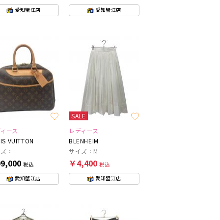
愛知蟹江店
愛知蟹江店
SALE
ディース
レディース
IS VUITTON
BLENHEIM
イズ：
サイズ：M
9,000
￥4,400
税込
税込
愛知蟹江店
愛知蟹江店