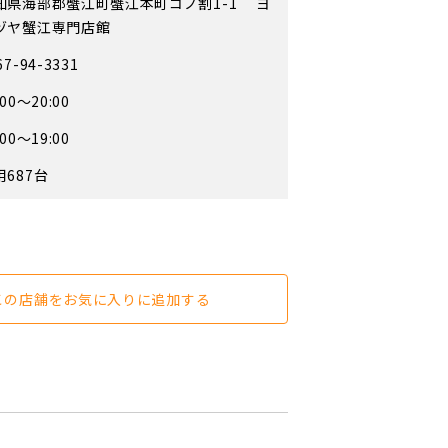
知県海部郡蟹江町蟹江本町コノ割1-1 ヨ
ヅヤ蟹江専門店館
67-94-3331
:00～20:00
:00～19:00
用687台
この店舗をお気に入りに追加する