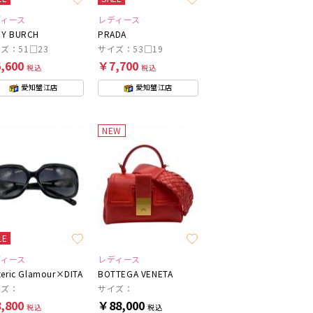
ディース
レディース
Y BURCH
PRADA
ズ：51□23
サイズ：53□19
,600
￥7,700
税込
税込
愛知蟹江店
愛知蟹江店
NEW
LE
ディース
レディース
teric Glamour×DITA
BOTTEGA VENETA
イズ：
サイズ：
,800
￥88,000
税込
税込