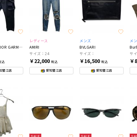
レディース
メンズ
メ
CMF OUTDOOR GARMENT
AMIRI
BVLGARI
Bur
サイズ：24
サイズ：
サ
￥22,000
￥16,500
￥8
税込
税込
税込
知蟹江店
愛知蟹江店
愛知蟹江店
SALE
SALE
SA