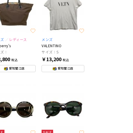
ンズ
レディース
メンズ
berry's
VALENTINO
イズ：
サイズ：S
,800
￥13,200
税込
税込
愛知蟹江店
愛知蟹江店
LE
SALE