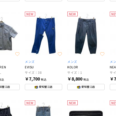
NEW
NEW
N
メンズ
メンズ
メ
UREN
EVISU
KOLOR
NEA
L
サイズ：38
サイズ：1
サイ
￥7,700
￥8,800
￥7
税込
税込
税込
知蟹江店
愛知蟹江店
愛知蟹江店
NEW
NEW
N