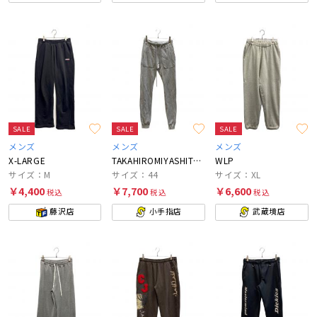
SALE
SALE
SALE
メンズ
メンズ
メンズ
X-LARGE
TAKAHIROMIYASHITA TheSoloIst.
WLP
サイズ：M
サイズ：44
サイズ：XL
￥4,400
￥7,700
￥6,600
税込
税込
税込
藤沢店
小手指店
武蔵境店