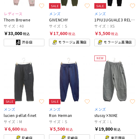
SALE
SALE
レディース
メンズ
メンズ
Thom Browne
GIVENCHY
1PIU1UGUALE3 RELAX
サイズ：40
サイズ：S
サイズ：XS
￥33,000
￥17,600
￥5,500
税込
税込
税込
渋谷店
モラージュ菖蒲店
モラージュ菖蒲店
NEW
SALE
SALE
メンズ
メンズ
メンズ
lucien pellat-finet
Ron Herman
stussy×NIKE
サイズ：M
サイズ：S
サイズ：L
￥6,600
￥5,500
￥19,800
税込
税込
税込
尼崎店
尼崎店
東戸塚店