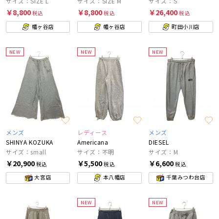
サイズ：SIZE L
サイズ：SIZE M
サイズ：S
￥8,800
￥8,800
￥26,400
税込
税込
税込
幡ヶ谷店
幡ヶ谷店
町田小川店
NEW
NEW
NEW
メンズ
レディース
メンズ
SHINYA KOZUKA
Americana
DIESEL
サイズ：small
サイズ：不明
サイズ：M
￥20,900
￥5,500
￥6,600
税込
税込
税込
大宮店
本八幡店
千葉みつわ台店
NEW
NEW