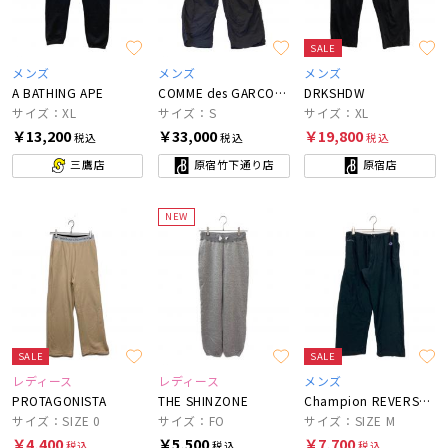
SALE
メンズ
メンズ
メンズ
A BATHING APE
COMME des GARCONS HOMME
DRKSHDW
サイズ：XL
サイズ：S
サイズ：XL
￥13,200
￥33,000
￥19,800
税込
税込
税込
三鷹店
原宿竹下通り店
原宿店
NEW
SALE
SALE
レディース
レディース
メンズ
PROTAGONISTA
THE SHINZONE
Champion REVERSE WEAVE×WIDE DAD
サイズ：SIZE 0
サイズ：FO
サイズ：SIZE M
￥4,400
￥5,500
￥7,700
税込
税込
税込