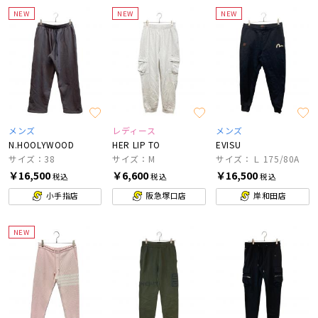
NEW
NEW
NEW
メンズ
レディース
メンズ
N.HOOLYWOOD
HER LIP TO
EVISU
サイズ：38
サイズ：M
サイズ：Ｌ 175/80A
￥16,500
￥6,600
￥16,500
税込
税込
税込
小手指店
阪急塚口店
岸和田店
NEW