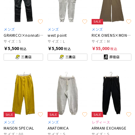
SALE
メンズ
メンズ
メンズ
GRAMICCI×nonnative×BEAUTY&YOUTH
west point
RICK OWENS×MONCLER
サイズ：S
サイズ：L
サイズ：M
￥5,500
￥5,500
￥55,000
税込
税込
税込
三鷹店
三鷹店
原宿店
SALE
SALE
SALE
メンズ
メンズ
レディース
MAISON SPECIAL
ANATOMICA
ARMANI EXCHANGE
サイズ：00
サイズ：S
サイズ：S