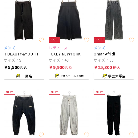
SALE
SALE
メンズ
レディース
メンズ
H BEAUTY&YOUTH
FOXEY NEWYORK
Omar Afridi
サイズ：S
サイズ：40
サイズ：50
￥5,500
￥9,900
￥25,300
税込
税込
税込
三鷹店
学芸大学店
イオンモール茨木店
NEW
NEW
NEW