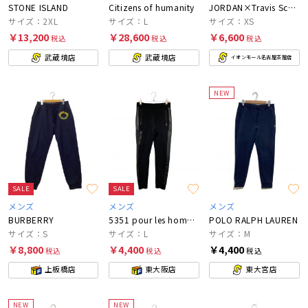
STONE ISLAND
Citizens of humanity
JORDAN×Travis Scott
サイズ：2XL
サイズ：L
サイズ：XS
￥13,200
￥28,600
￥6,600
税込
税込
税込
武蔵境店
武蔵境店
イオンモール名古屋茶屋店
NEW
SALE
SALE
メンズ
メンズ
メンズ
BURBERRY
5351 pour les hommes
POLO RALPH LAUREN
サイズ：S
サイズ：L
サイズ：M
￥8,800
￥4,400
￥4,400
税込
税込
税込
上板橋店
東大阪店
東大宮店
NEW
NEW