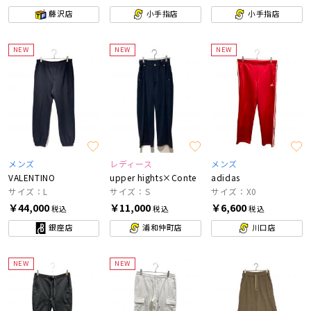
藤沢店
小手指店
小手指店
NEW
NEW
NEW
メンズ
レディース
メンズ
VALENTINO
upper hights×Conte
adidas
サイズ：L
サイズ：S
サイズ：X0
￥44,000
￥11,000
￥6,600
税込
税込
税込
銀座店
浦和仲町店
川口店
NEW
NEW