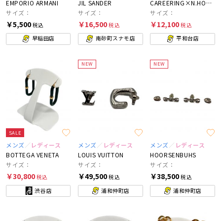
EMPORIO ARMANI
JIL SANDER
CAREERING×N.HOOLYWOOD
サイズ：
サイズ：
サイズ：
￥5,500
￥16,500
￥12,100
税込
税込
税込
早稲田店
南砂町スナモ店
平和台店
NEW
NEW
SALE
メンズ
レディース
メンズ
レディース
メンズ
レディース
BOTTEGA VENETA
LOUIS VUITTON
HOORSENBUHS
サイズ：
サイズ：
サイズ：
￥30,800
￥49,500
￥38,500
税込
税込
税込
渋谷店
浦和仲町店
浦和仲町店