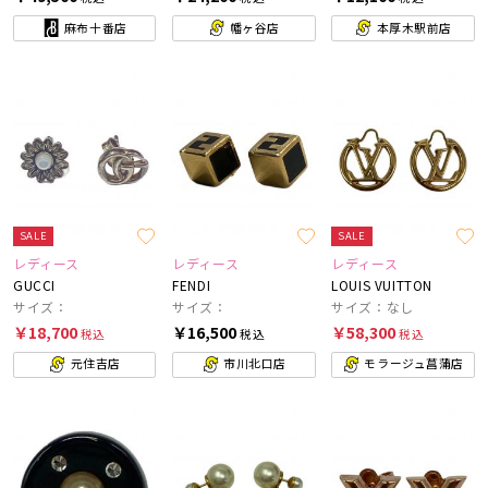
麻布十番店
幡ヶ谷店
本厚木駅前店
SALE
SALE
レディース
レディース
レディース
GUCCI
FENDI
LOUIS VUITTON
サイズ：
サイズ：
サイズ：なし
￥18,700
￥16,500
￥58,300
税込
税込
税込
元住吉店
市川北口店
モラージュ菖蒲店