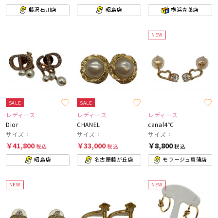
藤沢石川店
昭島店
横浜青葉店
NEW
SALE
SALE
レディース
レディース
レディース
Dior
CHANEL
canal4℃
サイズ：
サイズ：-
サイズ：
￥41,800
￥33,000
￥8,800
税込
税込
税込
昭島店
名古屋藤が丘店
モラージュ菖蒲店
NEW
NEW