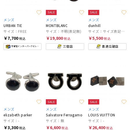
SALE
SALE
メンズ
メンズ
メンズ
URBAN TIE
MONTBLANC
dunhill
サイズ：FREE
サイズ：不明(表記無)
サイズ：サイズ表記なし
￥7,700
￥19,800
￥5,500
税込
税込
税込
三宿店
喜連瓜破店
宇都宮インターパークビレッジ店
SALE
SALE
メンズ
メンズ
メンズ
elizabeth parker
Salvatore Ferragamo
LOUIS VUITTON
サイズ：-
サイズ：無
サイズ：-
￥3,300
￥6,600
￥26,400
税込
税込
税込