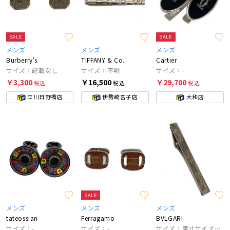
SALE
SALE
メンズ
メンズ
メンズ
Burberry's
TIFFANY & Co.
Cartier
サイズ：記載なし
サイズ：不明
サイズ：-
￥3,300
￥16,500
￥29,700
税込
税込
税込
立川日野橋店
伊勢崎宮子店
大和店
SALE
メンズ
メンズ
メンズ
tateossian
Ferragamo
BVLGARI
サイズ：-
サイズ：-
サイズ：実寸サイズにてご家訓ください。