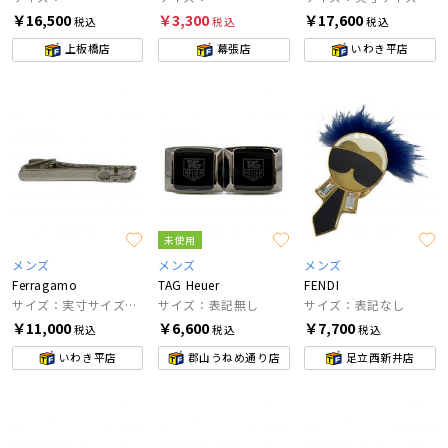
￥16,500
￥3,300
￥17,600
税込
税込
税込
上板橋店
幕張店
いわき平店
未使用
メンズ
メンズ
メンズ
Ferragamo
TAG Heuer
FENDI
サイズ：実寸サイズにてご確認ください。
サイズ：表記無し
サイズ：表記なし
￥11,000
￥6,600
￥7,700
税込
税込
税込
いわき平店
郡山うねめ通り店
足立西新井店