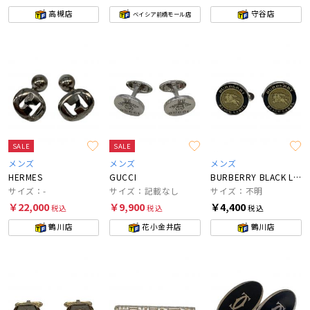
高槻店
守谷店
ベイシア前橋モール店
SALE
SALE
メンズ
メンズ
メンズ
HERMES
GUCCI
BURBERRY BLACK LABEL
サイズ：-
サイズ：記載なし
サイズ：不明
￥22,000
￥9,900
￥4,400
税込
税込
税込
鶴川店
花小金井店
鶴川店