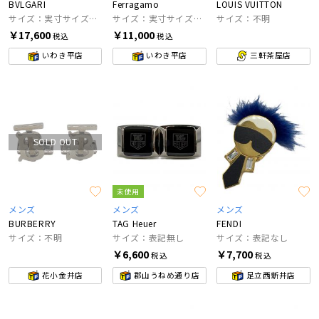
BVLGARI
Ferragamo
LOUIS VUITTON
サイズ：実寸サイズにてご家訓ください。
サイズ：実寸サイズにてご確認ください。
サイズ：不明
￥17,600
￥11,000
税込
税込
いわき平店
いわき平店
三軒茶屋店
SOLD OUT
未使用
メンズ
メンズ
メンズ
BURBERRY
TAG Heuer
FENDI
サイズ：不明
サイズ：表記無し
サイズ：表記なし
￥6,600
￥7,700
税込
税込
花小金井店
郡山うねめ通り店
足立西新井店