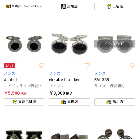
広尾店
三宿店
宇都宮インターパークビレッジ店
SOLD OUT
SALE
メンズ
メンズ
メンズ
dunhill
elizabeth parker
BVLGARI
サイズ：サイズ表記なし
サイズ：-
サイズ：表記無し
￥5,500
￥3,300
税込
税込
喜連瓜破店
高槻店
鶴川店