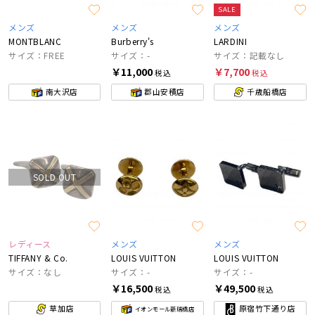
SALE
メンズ
メンズ
メンズ
MONTBLANC
Burberry's
LARDINI
サイズ：FREE
サイズ：-
サイズ：記載なし
￥11,000
￥7,700
税込
税込
南大沢店
郡山安積店
千歳船橋店
SOLD OUT
レディース
メンズ
メンズ
TIFFANY & Co.
LOUIS VUITTON
LOUIS VUITTON
サイズ：なし
サイズ：-
サイズ：-
￥16,500
￥49,500
税込
税込
草加店
原宿竹下通り店
イオンモール新瑞橋店