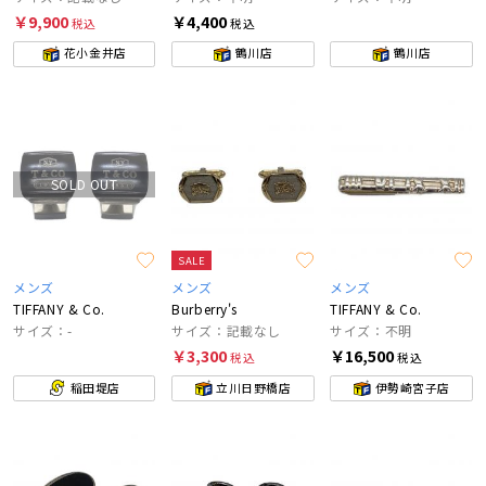
￥9,900
￥4,400
税込
税込
花小金井店
鶴川店
鶴川店
SOLD OUT
SALE
メンズ
メンズ
メンズ
TIFFANY & Co.
Burberry's
TIFFANY & Co.
サイズ：-
サイズ：記載なし
サイズ：不明
￥3,300
￥16,500
税込
税込
稲田堤店
立川日野橋店
伊勢崎宮子店