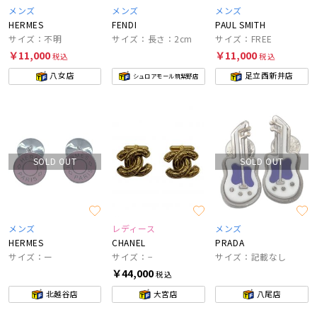
メンズ
メンズ
メンズ
HERMES
FENDI
PAUL SMITH
サイズ：不明
サイズ：長さ：2cm
サイズ：FREE
￥11,000
￥11,000
税込
税込
八女店
足立西新井店
シュロアモール筑紫野店
SOLD OUT
SOLD OUT
メンズ
レディース
メンズ
HERMES
CHANEL
PRADA
サイズ：ー
サイズ：−
サイズ：記載なし
￥44,000
税込
北越谷店
大宮店
八尾店