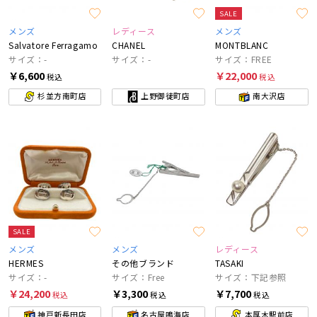
SALE
メンズ
レディース
メンズ
Salvatore Ferragamo
CHANEL
MONTBLANC
サイズ：-
サイズ：-
サイズ：FREE
￥6,600
￥22,000
税込
税込
杉並方南町店
上野御徒町店
南大沢店
SALE
メンズ
メンズ
レディース
HERMES
その他ブランド
TASAKI
サイズ：-
サイズ：Free
サイズ：下記参照
￥24,200
￥3,300
￥7,700
税込
税込
税込
神戸新長田店
名古屋鳴海店
本厚木駅前店