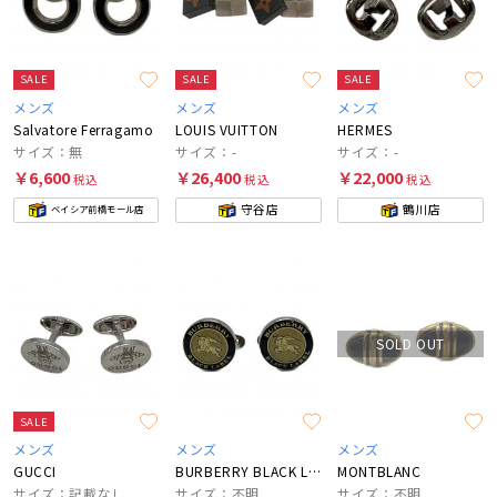
SALE
SALE
SALE
メンズ
メンズ
メンズ
Salvatore Ferragamo
LOUIS VUITTON
HERMES
サイズ：無
サイズ：-
サイズ：-
￥6,600
￥26,400
￥22,000
税込
税込
税込
守谷店
鶴川店
ベイシア前橋モール店
SOLD OUT
SALE
メンズ
メンズ
メンズ
GUCCI
BURBERRY BLACK LABEL
MONTBLANC
サイズ：記載なし
サイズ：不明
サイズ：不明