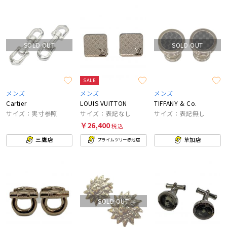
SOLD OUT
SOLD OUT
SALE
メンズ
メンズ
メンズ
Cartier
LOUIS VUITTON
TIFFANY & Co.
サイズ：実寸参照
サイズ：表記なし
サイズ：表記無し
￥26,400
税込
三鷹店
草加店
プライムツリー赤池店
SOLD OUT