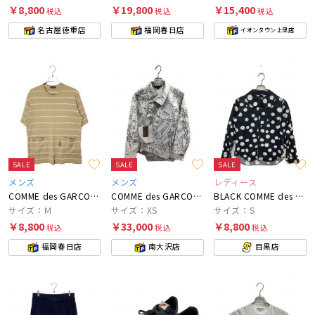
￥8,800
￥19,800
￥15,400
税込
税込
税込
名古屋徳重店
福岡春日店
イオンタウン上里店
SALE
SALE
SALE
メンズ
メンズ
レディース
COMME des GARCONS HOMME
COMME des GARCONS
BLACK COMME des GARCONS
サイズ：Ｍ
サイズ：XS
サイズ：S
￥8,800
￥33,000
￥8,800
税込
税込
税込
福岡春日店
南大沢店
目黒店