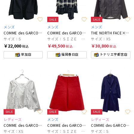
SALE
SALE
メンズ
メンズ
メンズ
COMME des GARCONS HOMME
COMME des GARCONS HOMME PLUS
THE NORTH FACE×JUNYA WATANABE COMME des GARCONS
サイズ：S
サイズ：ＳＩＺＥ ＸＳ
サイズ：XS
￥22,000
￥49,500
￥30,800
税込
税込
税込
草加店
福岡春日店
トナリエ宇都宮店
SALE
SALE
SALE
レディース
メンズ
レディース
COMME des GARCONS COMME des GARCONS
COMME des GARCONS HOMME PLUS
COMME des GARCONS HOMME PLUS
サイズ：XS
サイズ：ＳＩＺＥ ＸＳ
サイズ：S