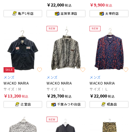
￥22,000
￥9,900
税込
税込
亀戸1号店
滋賀草津店
太宰府店
NEW
NEW
SALE
メンズ
メンズ
メンズ
WACKO MARIA
WACKO MARIA
WACKO MARIA
サイズ：M
サイズ：Ｌ
サイズ：Ｌ
￥13,200
￥29,700
￥22,000
税込
税込
税込
辻堂店
千葉みつわ台店
昭島店
NEW