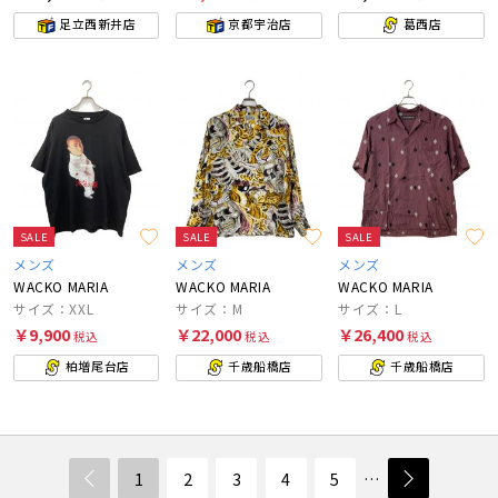
足立西新井店
京都宇治店
葛西店
SALE
SALE
SALE
メンズ
メンズ
メンズ
WACKO MARIA
WACKO MARIA
WACKO MARIA
サイズ：XXL
サイズ：M
サイズ：L
￥9,900
￥22,000
￥26,400
税込
税込
税込
柏増尾台店
千歳船橋店
千歳船橋店
1
2
3
4
5
…