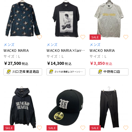
SALE
メンズ
メンズ
メンズ
WACKO MARIA
WACKO MARIA×larry clark×stie-lo
WACKO MARIA
サイズ：L
サイズ：Ⅼ
サイズ：L
￥27,500
￥14,300
￥3,850
税込
税込
税込
川口芝産業道路店
中野南口店
さいたま新都心コクーンシティ店
SALE
SALE
SALE