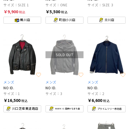
サイズ：SIZE 1
サイズ：ONE
サイズ：SIZE 3
￥9,900
￥5,500
税込
税込
鶴川店
町田小川店
立川店
SOLD OUT
メンズ
メンズ
メンズ
NO ID.
NO ID.
NO ID.
サイズ：1
サイズ：3
サイズ：2
￥16,500
￥6,600
税込
税込
川口芝産業道路店
プライムツリー赤池店
MARK IS 葛飾かなまち店