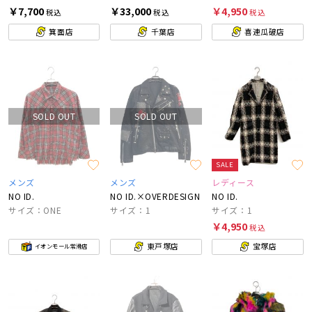
￥7,700
￥33,000
￥4,950
税込
税込
税込
箕面店
千葉店
喜連瓜破店
SOLD OUT
SOLD OUT
SALE
メンズ
メンズ
レディース
NO ID.
NO ID.×OVERDESIGN
NO ID.
サイズ：ONE
サイズ：1
サイズ：1
￥4,950
税込
東戸塚店
宝塚店
イオンモール常滑店