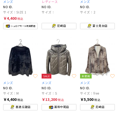
メンズ
レディース
メンズ
NO ID.
NO ID.
NO ID.
サイズ：SIZE 1
サイズ：
サイズ：2
￥4,400
税込
尼崎店
富士見台店
シュロアモール筑紫野店
SALE
未使用
メンズ
メンズ
メンズ
NO ID.
NO ID.
NO ID.
サイズ：M
サイズ：S
サイズ：free
￥4,400
￥13,200
￥5,500
税込
税込
税込
喜連瓜破店
浦和中尾店
尼崎店