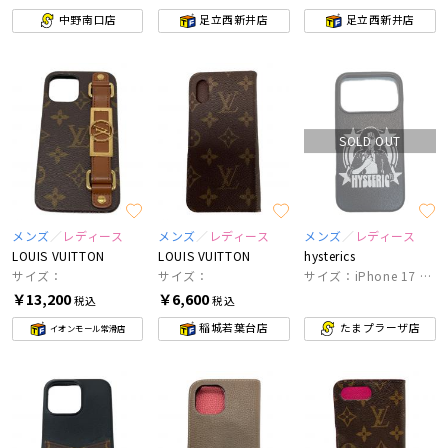
中野南口店
足立西新井店
足立西新井店
SOLD OUT
メンズ
レディース
メンズ
レディース
メンズ
レディース
LOUIS VUITTON
LOUIS VUITTON
hysterics
サイズ：
サイズ：
サイズ：iPhone 17 pro
￥13,200
￥6,600
税込
税込
稲城若葉台店
たまプラーザ店
イオンモール常滑店