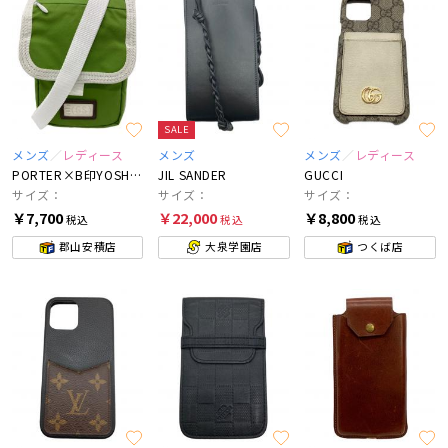
SALE
メンズ
レディース
メンズ
メンズ
レディース
PORTER×B印YOSHIDA
JIL SANDER
GUCCI
サイズ：
サイズ：
サイズ：
￥7,700
￥22,000
￥8,800
税込
税込
税込
郡山安積店
大泉学園店
つくば店