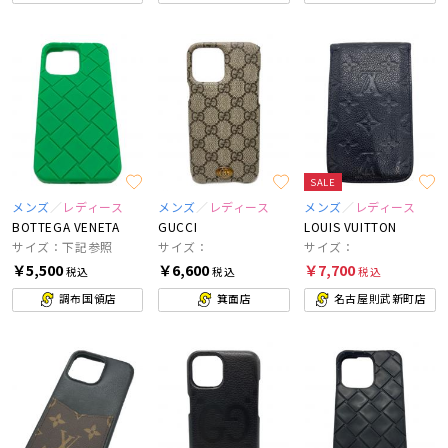
SALE
メンズ
レディース
メンズ
レディース
メンズ
レディース
BOTTEGA VENETA
GUCCI
LOUIS VUITTON
サイズ：下記参照
サイズ：
サイズ：
￥5,500
￥6,600
￥7,700
税込
税込
税込
調布国領店
箕面店
名古屋則武新町店