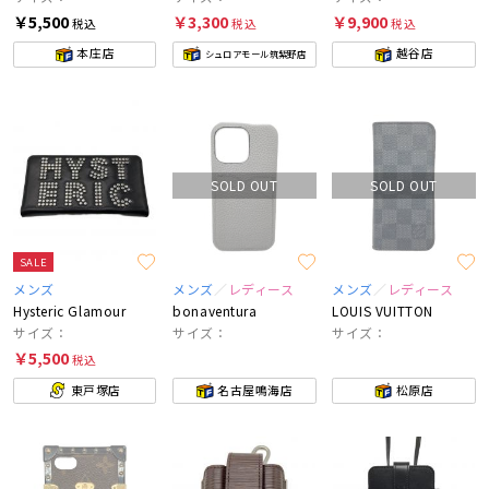
￥5,500
￥3,300
￥9,900
税込
税込
税込
本庄店
越谷店
シュロアモール筑紫野店
SOLD OUT
SOLD OUT
SALE
メンズ
メンズ
レディース
メンズ
レディース
Hysteric Glamour
bonaventura
LOUIS VUITTON
サイズ：
サイズ：
サイズ：
￥5,500
税込
東戸塚店
名古屋鳴海店
松原店