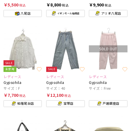
￥5,500
￥8,800
￥9,900
税込
税込
税込
八尾店
アリオ八尾店
イオンモール船橋店
SOLD OUT
SALE
未使用
SALE
レディース
レディース
レディース
Gypsohila
Gypsohila
Gypsohila
サイズ：F
サイズ：40
サイズ：Free
￥7,700
￥12,100
税込
税込
柏増尾台店
宝塚店
戸越銀座店