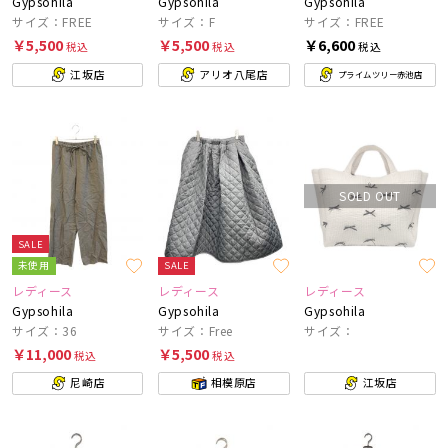
Gypsohila
Gypsohila
Gypsohila
サイズ：FREE
サイズ：F
サイズ：FREE
￥5,500
￥5,500
￥6,600
税込
税込
税込
江坂店
アリオ八尾店
プライムツリー赤池店
SOLD OUT
SALE
未使用
SALE
レディース
レディース
レディース
Gypsohila
Gypsohila
Gypsohila
サイズ：36
サイズ：Free
サイズ：
￥11,000
￥5,500
税込
税込
尼崎店
相模原店
江坂店