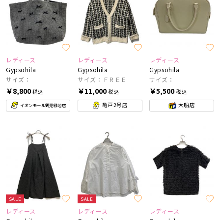
レディース
レディース
レディース
Gypsohila
Gypsohila
Gypsohila
サイズ：
サイズ：ＦＲＥＥ
サイズ：
￥8,800
￥11,000
￥5,500
税込
税込
税込
亀戸2号店
大船店
イオンモール鶴見緑地店
SALE
SALE
レディース
レディース
レディース