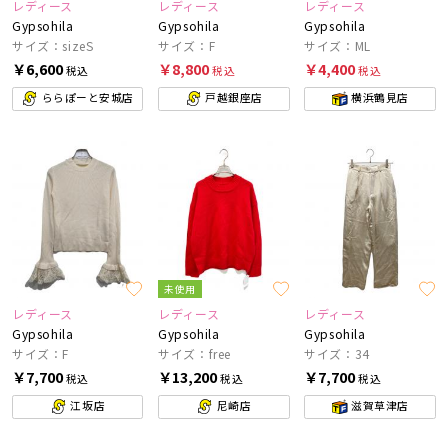
レディース
レディース
レディース
Gypsohila
Gypsohila
Gypsohila
サイズ：sizeS
サイズ：F
サイズ：ML
￥6,600
￥8,800
￥4,400
税込
税込
税込
ららぽーと安城店
戸越銀座店
横浜鶴見店
未使用
レディース
レディース
レディース
Gypsohila
Gypsohila
Gypsohila
サイズ：F
サイズ：free
サイズ：34
￥7,700
￥13,200
￥7,700
税込
税込
税込
江坂店
尼崎店
滋賀草津店