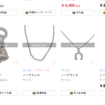
￥4,400
￥3
税込
税込
大和店
牛久店
宇都宮インターパークビレッジ店
D OUT
SOLD OUT
SOLD OUT
メンズ
レディース
メンズ
メ
ド
ノーブランド
ノーブランド
ノ
Size
サイズ：
サイズ：
サイ
￥8
町スナモ店
南浦和店
花小金井店