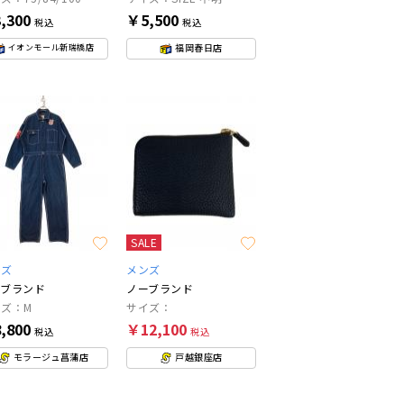
,300
￥5,500
税込
税込
福岡春日店
イオンモール新瑞橋店
SALE
ンズ
メンズ
ーブランド
ノーブランド
ズ：M
サイズ：
,800
￥12,100
税込
税込
モラージュ菖蒲店
戸越銀座店