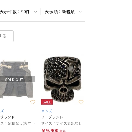
表示件数：
90件
表示順：
新着順
する
SOLD OUT
SALE
ンズ
メンズ
ーブランド
ノーブランド
サイズ：記載なし(実寸参照)
サイズ：サイズ表記なし
￥9,900
税込