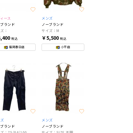
ディース
メンズ
ーブランド
ノーブランド
イズ：
サイズ：M
,400
￥5,500
税込
税込
福岡春日店
小平店
ンズ
メンズ
ーブランド
ノーブランド
ズ：75/84/100
サイズ：SIZE 不明