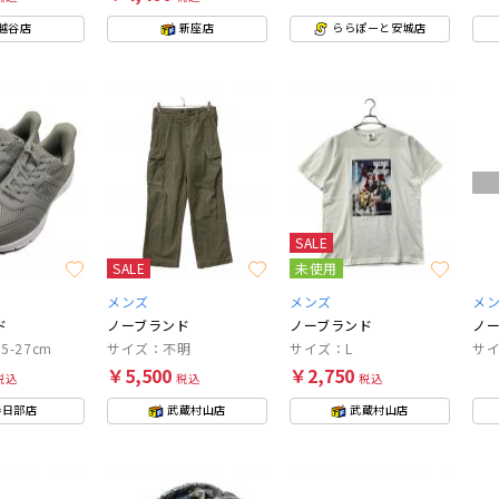
越谷店
新座店
ららぽーと安城店
SALE
SALE
未使用
メンズ
メンズ
メ
ド
ノーブランド
ノーブランド
ノ
5-27cm
サイズ：不明
サイズ：L
サ
￥5,500
￥2,750
税込
税込
税込
春日部店
武蔵村山店
武蔵村山店