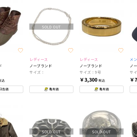
SOLD OUT
レディース
レディース
メ
ド
ノーブランド
ノーブランド
ノ
サイズ：
サイズ：9号
サ
￥3,300
￥7
税込
税込
日吉店
亀有店
亀有店
SOLD OUT
SOLD OUT