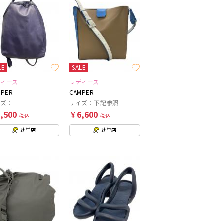
LE
SALE
ディース
レディース
MPER
CAMPER
イズ：
サイズ：下記参照
,500
￥6,600
税込
税込
辻堂店
辻堂店