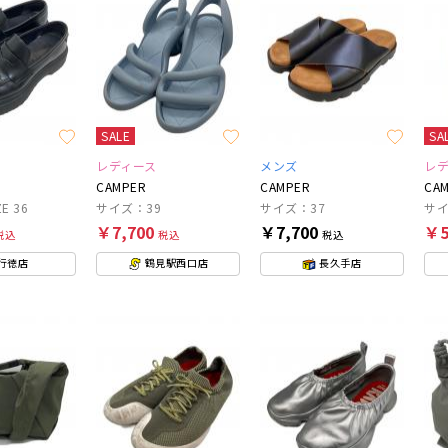
SALE
SA
レディース
メンズ
レ
CAMPER
CAMPER
CA
E 36
サイズ：39
サイズ：37
サ
￥7,700
￥7,700
￥5
税込
税込
税込
行徳店
鶴見駅西口店
長久手店