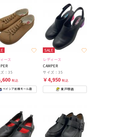
LE
SALE
ディース
レディース
MPER
CAMPER
ズ：35
サイズ：35
,600
￥4,950
税込
税込
東戸塚店
ベイシア前橋モール店