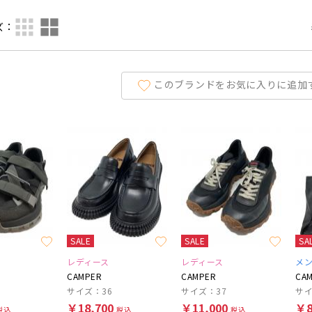
ズ：
このブランドをお気に入りに追加
SALE
SALE
SA
レディース
レディース
メ
CAMPER
CAMPER
CA
サイズ：36
サイズ：37
サイ
￥18,700
￥11,000
￥8
税込
税込
税込