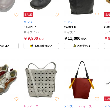
SALE
SA
メンズ
メンズ
レ
CAMPER
CAMPER
CA
サイズ：44
サイズ：
サイ
￥9,900
￥11,000
￥9
税込
税込
急塚口店
花見川作新台店
大泉学園店
SA
レディース
メンズ
レディース
メ