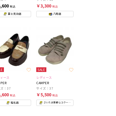
,600
￥3,300
税込
税込
富士見台店
八尾店
LE
SALE
ディース
レディース
MPER
CAMPER
ズ：37
サイズ：37
,600
￥5,500
税込
税込
稲毛店
さいたま新都心コクーンシティ店