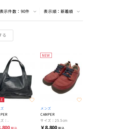
表示件数：
90件
表示順：
新着順
する
NEW
LE
ンズ
メンズ
MPER
CAMPER
ズ：₋
サイズ：25.5cm
,800
￥8,800
税込
税込