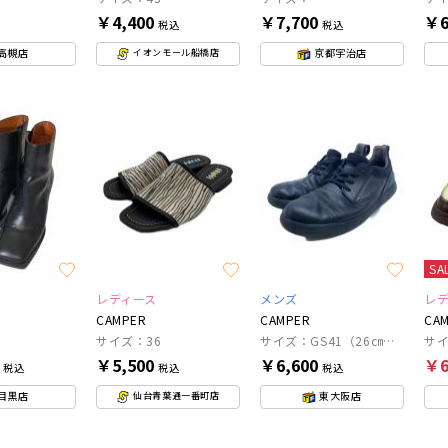
￥4,400
￥7,700
￥6
税込
税込
高槻店
京都宇治店
イオンモール船橋店
SA
レディース
メンズ
レ
CAMPER
CAMPER
CA
サイズ：36
サイズ：GS41（26㎝相当）
サイ
0
￥5,500
￥6,600
￥6
税込
税込
税込
目黒店
東大阪店
仙台青葉通一番町店