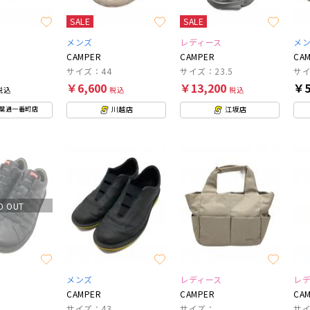
SALE
SALE
メンズ
レディース
メ
CAMPER
CAMPER
CA
サイズ：44
サイズ：23.5
サ
￥6,600
￥13,200
￥5
税込
税込
税込
川越店
江坂店
葉通一番町店
D OUT
メンズ
レディース
レ
CAMPER
CAMPER
CA
サイズ：43
サイズ：
サ