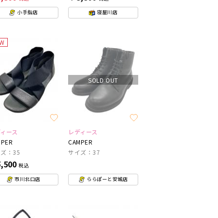
小手指店
寝屋川店
EW
SOLD OUT
ディース
レディース
MPER
CAMPER
ズ：35
サイズ：37
,500
税込
市川北口店
ららぽーと安城店