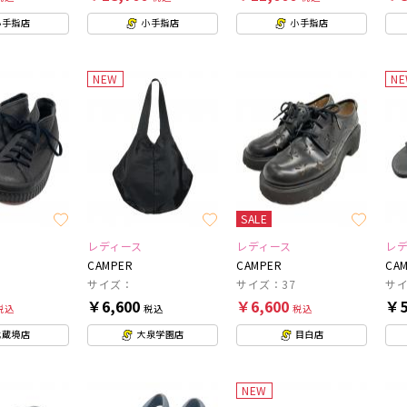
小手指店
小手指店
小手指店
NEW
N
SALE
レディース
レディース
レ
CAMPER
CAMPER
CA
サイズ：
サイズ：37
サイ
￥6,600
￥6,600
￥5
税込
税込
税込
武蔵境店
大泉学園店
目白店
NEW