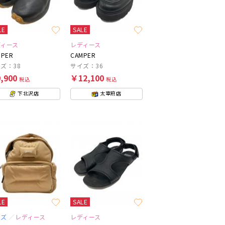
LE
SALE
ディース
レディース
MPER
CAMPER
ズ：38
サイズ：36
,900
￥12,100
税込
税込
下北沢店
太宰府店
LE
SALE
ンズ
レディース
レディース