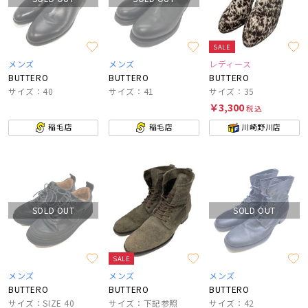
SALE
メンズ
メンズ
レディース
BUTTERO
BUTTERO
BUTTERO
サイズ：40
サイズ：41
サイズ：35
￥3,300
税込
稲毛店
稲毛店
川崎野川店
SOLD OUT
SOLD OUT
SALE
メンズ
メンズ
メンズ
BUTTERO
BUTTERO
BUTTERO
サイズ：SIZE 40
サイズ：下記参照
サイズ：42