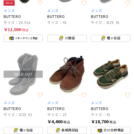
SALE
メンズ
メンズ
メンズ
BUTTERO
BUTTERO
BUTTERO
サイズ：26.5㎝
サイズ：41
サイズ：SIZE 41
￥11,000
税込
川越店
幡ヶ谷店
イオンタウン上里店
SOLD OUT
メンズ
メンズ
メンズ
BUTTERO
BUTTERO
BUTTERO
サイズ：SIZE 41
サイズ：25
サイズ：41
￥4,400
￥18,700
税込
税込
幡ヶ谷店
高槻西冠店
立川日野橋店