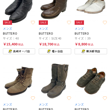
SALE
SALE
SALE
メンズ
メンズ
メンズ
BUTTERO
BUTTERO
BUTTERO
サイズ：40
サイズ：SIZE40
サイズ：39
￥15,400
￥18,700
￥8,800
税込
税込
税込
高崎オーパ店
幡ヶ谷店
横浜都筑店
メンズ
メンズ
メンズ
BUTTERO
BUTTERO
BUTTERO