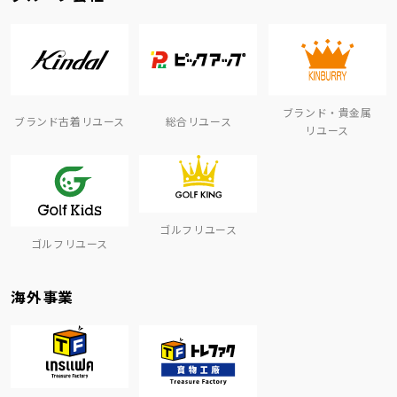
ブランド・貴金属
ブランド古着リユース
総合リユース
リユース
ゴルフリユース
ゴルフリユース
海外事業