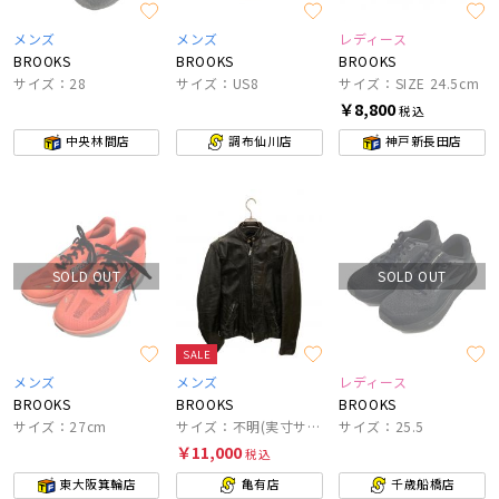
メンズ
メンズ
レディース
BROOKS
BROOKS
BROOKS
サイズ：28
サイズ：US8
サイズ：SIZE 24.5cm
￥8,800
税込
中央林間店
調布仙川店
神戸新長田店
SOLD OUT
SOLD OUT
SALE
メンズ
メンズ
レディース
BROOKS
BROOKS
BROOKS
サイズ：27cm
サイズ：不明(実寸サイズをご確認ください)
サイズ：25.5
￥11,000
税込
東大阪箕輪店
亀有店
千歳船橋店