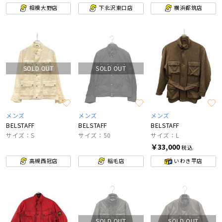
相模大野店
下北沢東口店
横浜都筑店
SOLD OUT
SOLD OUT
メンズ
メンズ
メンズ
BELSTAFF
BELSTAFF
BELSTAFF
サイズ：S
サイズ：50
サイズ：L
￥33,000
税込
高槻西冠店
稲毛店
いわき平店
SOLD OUT
SOLD OUT