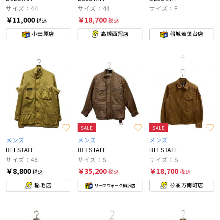
サイズ：44
サイズ：44
サイズ：F
￥11,000
￥18,700
税込
税込
小田原店
高槻西冠店
稲城若葉台店
SALE
SALE
メンズ
メンズ
メンズ
BELSTAFF
BELSTAFF
BELSTAFF
サイズ：46
サイズ：S
サイズ：S
￥8,800
￥35,200
￥18,700
税込
税込
税込
稲毛店
杉並方南町店
リーフウォーク稲沢店