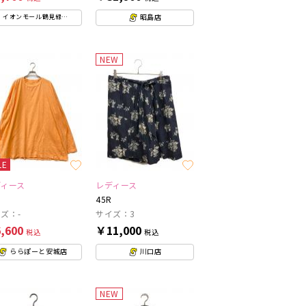
昭島店
イオンモール鶴見緑地店
NEW
LE
ディース
レディース
45R
ズ：-
サイズ：3
,600
￥11,000
税込
税込
ららぽーと安城店
川口店
NEW