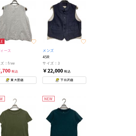
LE
ディース
メンズ
45R
ズ：free
サイズ：3
,700
￥22,000
税込
税込
東大宮店
下北沢店
EW
NEW