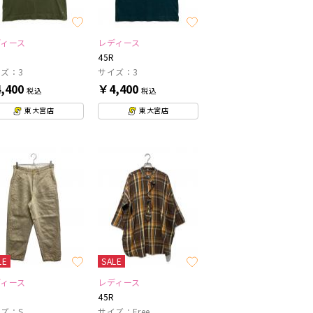
ディース
レディース
45R
ズ：3
サイズ：3
,400
￥4,400
税込
税込
東大宮店
東大宮店
LE
SALE
ディース
レディース
45R
ズ：S
サイズ：Free