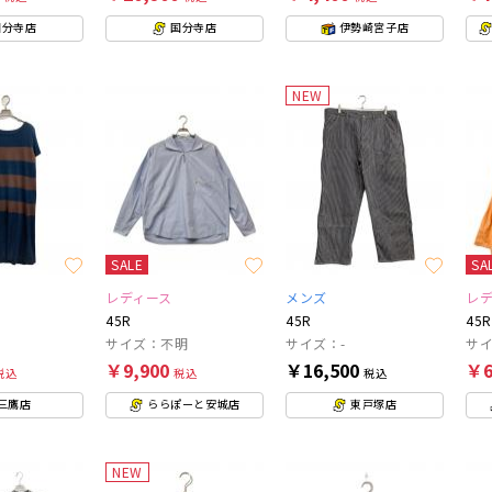
国分寺店
国分寺店
伊勢崎宮子店
NEW
SALE
SA
レディース
メンズ
レ
45R
45R
45R
サイズ：不明
サイズ：-
サイ
￥9,900
￥16,500
￥6
税込
税込
税込
三鷹店
ららぽーと安城店
東戸塚店
NEW