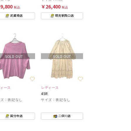
9,800
￥26,400
税込
税込
武蔵境店
鶴見駅西口店
SOLD OUT
SOLD OUT
ディース
レディース
45R
イズ：表記なし
サイズ：表記なし
国分寺店
二俣川店