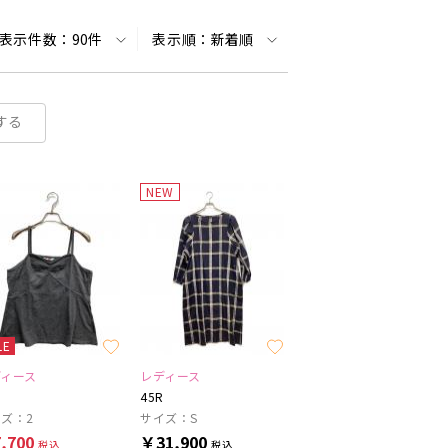
表示件数：
90件
表示順：
新着順
する
NEW
LE
ディース
レディース
45R
ズ：2
サイズ：S
,700
￥31,900
税込
税込