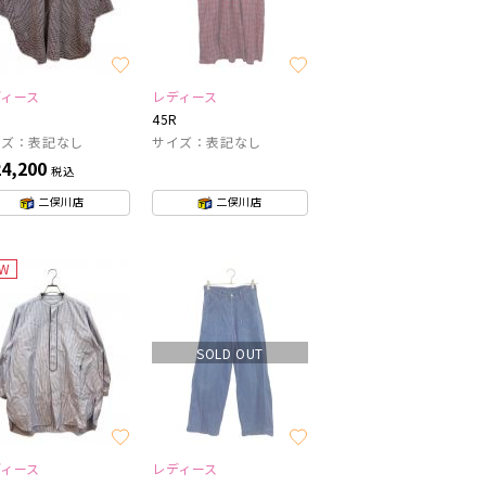
ディース
レディース
45R
イズ：表記なし
サイズ：表記なし
4,200
税込
二俣川店
二俣川店
EW
SOLD OUT
ディース
レディース