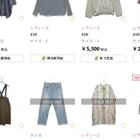
レディース
レディース
レ
45R
45R
45R
EE
サイズ：5
サイズ：3
サ
0
￥5,500
￥2
税込
税込
武蔵境店
横浜都筑店
東大宮店
N
SOLD OUT
SOLD OUT
メンズ
レディース
レ