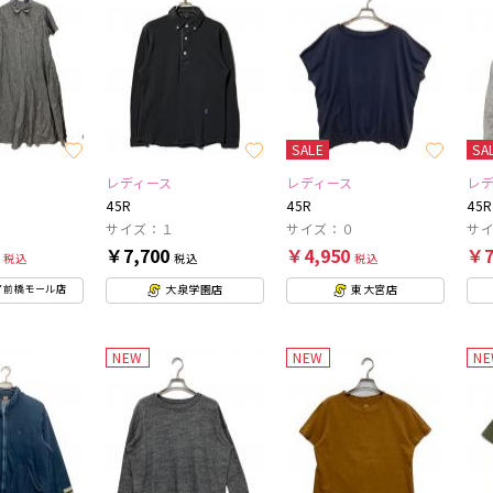
SALE
SA
レディース
レディース
レ
45R
45R
45R
サイズ：１
サイズ：０
サイ
0
￥7,700
￥4,950
￥7
税込
税込
税込
大泉学園店
東大宮店
ア前橋モール店
NEW
NEW
N