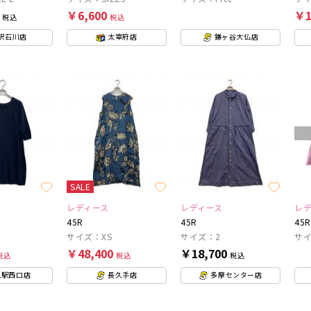
0
￥6,600
￥1
税込
税込
沢石川店
太宰府店
鎌ヶ谷大仏店
SALE
レディース
レディース
レ
45R
45R
45R
サイズ：XS
サイズ：2
サ
￥48,400
￥18,700
税込
税込
税込
見駅西口店
長久手店
多摩センター店