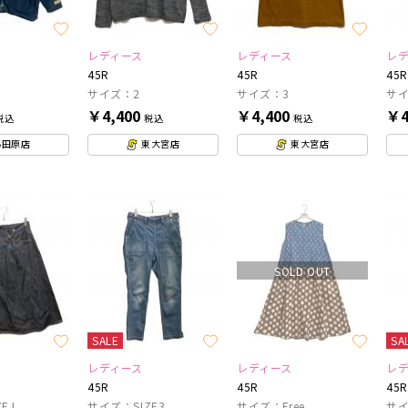
レディース
レディース
レ
45R
45R
45R
サイズ：2
サイズ：3
サイ
￥4,400
￥4,400
￥4
税込
税込
税込
小田原店
東大宮店
東大宮店
SOLD OUT
SALE
SA
レディース
レディース
レ
45R
45R
45R
E L
サイズ：SIZE3
サイズ：Free
サイ