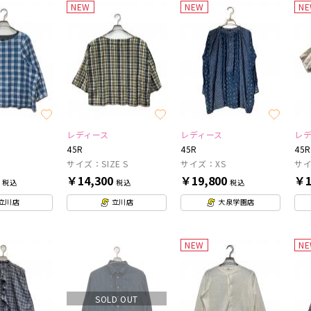
NEW
NEW
N
レディース
レディース
レ
45R
45R
45R
サイズ：SIZE S
サイズ：XS
サ
0
￥14,300
￥19,800
￥1
税込
税込
税込
立川店
立川店
大泉学園店
NEW
N
SOLD OUT