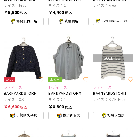
サイズ：Free
サイズ：1
サイズ：Free
￥5,500
￥4,400
税込
税込
鶴見駅西口店
武蔵境店
さいたま新都心コクーンシティ店
SOLD OUT
SALE
未使用
レディース
レディース
レディース
BARNYARDSTORM
BARNYARDSTORM
BARNYARDSTORM
サイズ：XS
サイズ：1
サイズ：SIZE Free
￥6,600
￥8,800
税込
税込
伊勢崎宮子店
横浜青葉店
相模大野店