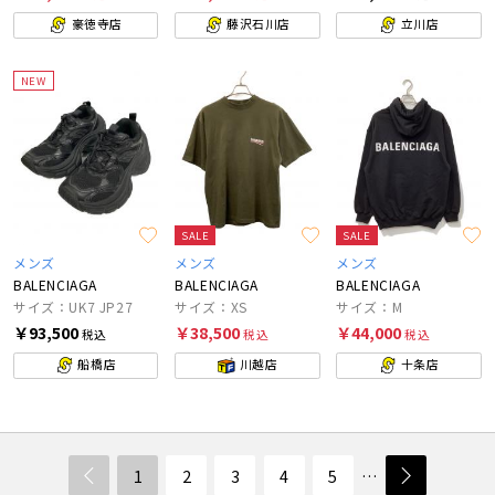
豪徳寺店
藤沢石川店
立川店
NEW
SALE
SALE
メンズ
メンズ
メンズ
BALENCIAGA
BALENCIAGA
BALENCIAGA
サイズ：UK7 JP27
サイズ：XS
サイズ：M
￥93,500
￥38,500
￥44,000
税込
税込
税込
船橋店
川越店
十条店
1
2
3
4
5
…