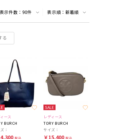
表示件数：
90件
表示順：
新着順
する
LE
SALE
ディース
レディース
Y BURCH
TORY BURCH
イズ：
サイズ：
4,300
￥15,400
税込
税込