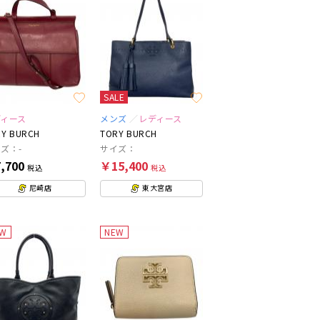
SALE
ディース
メンズ
レディース
Y BURCH
TORY BURCH
ズ：-
サイズ：
,700
￥15,400
税込
税込
尼崎店
東大宮店
EW
NEW