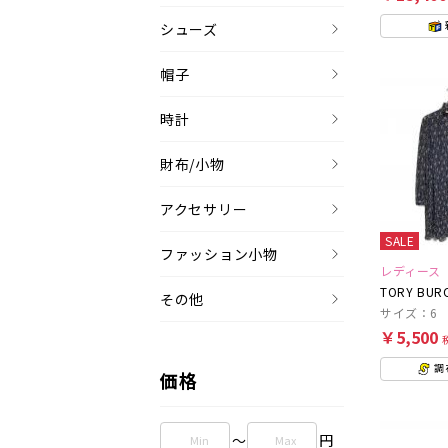
シューズ
帽子
時計
財布/小物
アクセサリー
SALE
ファッション小物
レディース
TORY BUR
その他
サイズ：6
￥5,500
調
価格
～
円