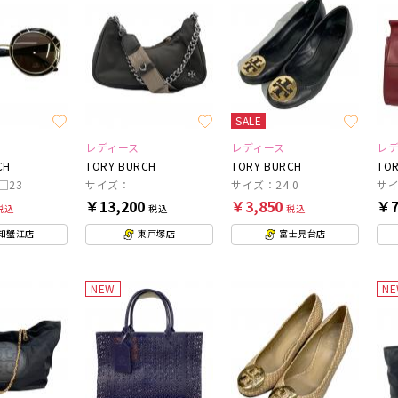
SALE
レディース
レディース
レ
CH
TORY BURCH
TORY BURCH
TOR
□23
サイズ：
サイズ：24.0
サイ
￥13,200
￥3,850
￥7
税込
税込
税込
知蟹江店
東戸塚店
富士見台店
NEW
N