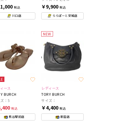
1,000
￥9,900
税込
税込
川口店
ららぽーと安城店
NEW
LE
ディース
レディース
Y BURCH
TORY BURCH
ズ：5
サイズ：
,400
￥4,400
税込
税込
熊谷駅前店
新座店