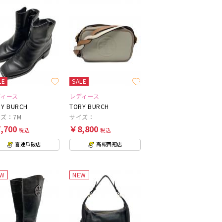
LE
SALE
ディース
レディース
Y BURCH
TORY BURCH
ズ：7M
サイズ：
,700
￥8,800
税込
税込
喜連瓜破店
高槻西冠店
EW
NEW