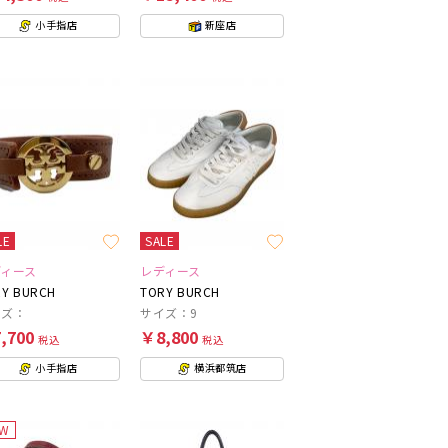
小手指店
新座店
LE
SALE
ディース
レディース
Y BURCH
TORY BURCH
イズ：
サイズ：9
,700
￥8,800
税込
税込
小手指店
横浜都筑店
EW