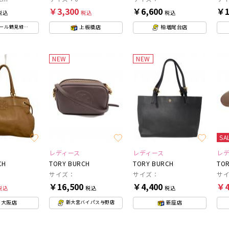
￥3,300
￥6,600
￥1
税込
税込
税込
上板橋店
柏増尾台店
ル鶴見緑地店
NEW
NEW
SA
レディース
レディース
レ
CH
TORY BURCH
TORY BURCH
TOR
サイズ：
サイズ：
サイ
￥16,500
￥4,400
￥4
税込
税込
税込
東大阪店
新座店
新大宮バイパス与野店