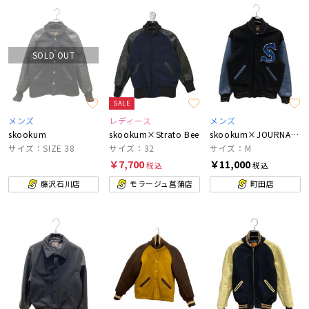
SOLD OUT
SALE
メンズ
レディース
メンズ
skookum
skookum×Strato Bee
skookum×JOURNAL STANDARD relume
サイズ：SIZE 38
サイズ：32
サイズ：M
￥7,700
￥11,000
税込
税込
藤沢石川店
モラージュ菖蒲店
町田店