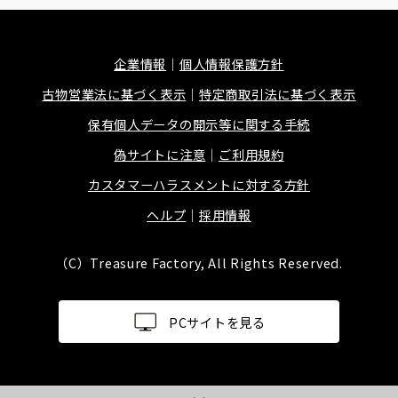
企業情報
個人情報保護方針
古物営業法に基づく表示
特定商取引法に基づく表示
保有個人データの開示等に関する手続
偽サイトに注意
ご利用規約
カスタマーハラスメントに対する方針
ヘルプ
採用情報
（C）Treasure Factory, All Rights Reserved.
PCサイトを見る