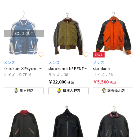
SOLD OUT
SALE
メンズ
メンズ
メンズ
skookum×Psycho Bunny
skookum×NEPENTHES
skookum
サイズ：SIZE M
サイズ：38
サイズ：36
￥22,000
￥5,500
税込
税込
幡ヶ谷店
相模大野店
調布仙川店