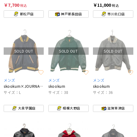
￥7,700
￥11,000
税込
税込
新松戸店
神戸新長田店
市川北口店
SOLD OUT
SOLD OUT
SOLD OUT
メンズ
メンズ
メンズ
skookum×JOURNAL STANDARD relume
skookum
skookum
サイズ：L
サイズ：38
サイズ：36
大泉学園店
相模大野店
滋賀草津店