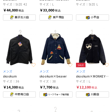
サイズ：SIZE 42
サイズ：L
サイズ：SIZE L
￥44,000
￥33,000
税込
税込
藤沢石川店
東戸塚店
小平店
SALE
メンズ
メンズ
メンズ
skookum
skookum×beaver
skookum×MONKEY TIME
サイズ：36
サイズ：38
サイズ：L
￥14,300
￥7,700
￥12,100
税込
税込
税込
中野南口店
川越店
リーフウォーク稲沢店