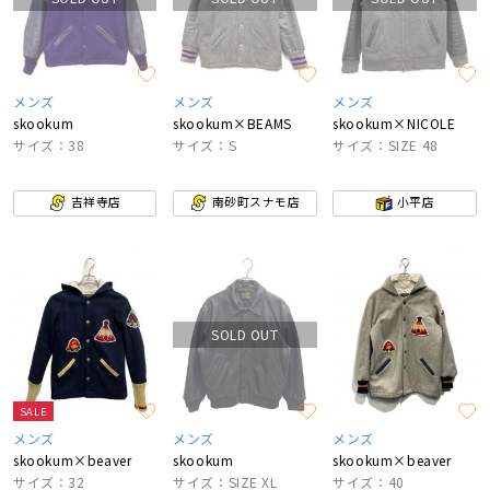
メンズ
メンズ
メンズ
skookum
skookum×BEAMS
skookum×NICOLE
サイズ：38
サイズ：S
サイズ：SIZE 48
吉祥寺店
南砂町スナモ店
小平店
SOLD OUT
SALE
メンズ
メンズ
メンズ
skookum×beaver
skookum
skookum×beaver
サイズ：32
サイズ：SIZE XL
サイズ：40