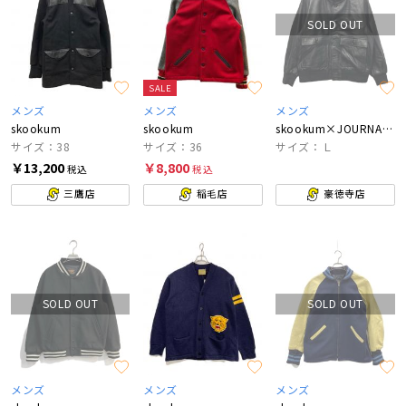
SOLD OUT
SALE
メンズ
メンズ
メンズ
skookum
skookum
skookum×JOURNAL STANDARD relume
サイズ：38
サイズ：36
サイズ：Ｌ
￥13,200
￥8,800
税込
税込
三鷹店
稲毛店
豪徳寺店
SOLD OUT
SOLD OUT
メンズ
メンズ
メンズ