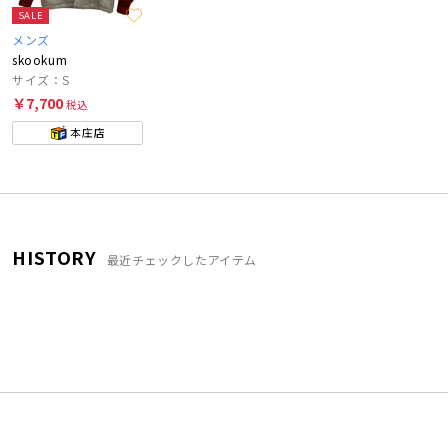
SALE
メンズ
skookum
サイズ：S
￥7,700
税込
本庄店
HISTORY
最近チェックしたアイテム