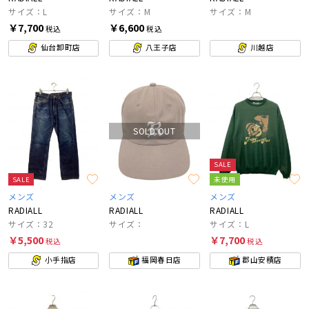
サイズ：L
サイズ：M
サイズ：M
￥7,700
￥6,600
税込
税込
仙台卸町店
八王子店
川越店
SOLD OUT
SALE
SALE
未使用
メンズ
メンズ
メンズ
RADIALL
RADIALL
RADIALL
サイズ：32
サイズ：
サイズ：L
￥5,500
￥7,700
税込
税込
小手指店
福岡春日店
郡山安積店