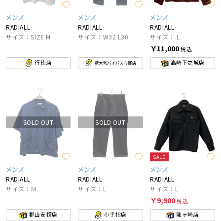
メンズ
メンズ
メンズ
RADIALL
RADIALL
RADIALL
サイズ：SIZE M
サイズ：W32 L30
サイズ：Ｌ
￥11,000
税込
行徳店
高崎下之城店
新大宮バイパス与野店
SOLD OUT
SOLD OUT
SALE
メンズ
メンズ
メンズ
RADIALL
RADIALL
RADIALL
サイズ：Ｍ
サイズ：L
サイズ：L
￥9,900
税込
郡山安積店
小手指店
龍ヶ崎店