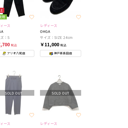
LE
使用
ディース
レディース
GA
OHGA
ズ：S
サイズ：SIZE 24cm
,700
￥11,000
税込
税込
アリオ八尾店
神戸新長田店
SOLD OUT
SOLD OUT
ディース
レディース