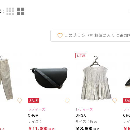
ズ：
このブランドをお気に入りに追加
NEW
SALE
SA
レディース
レディース
レ
OHGA
OHGA
OH
サイズ：
サイズ：Free
サイ
￥11,000
￥8,800
￥6
税込
税込
税込