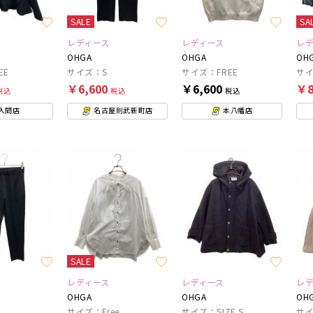
SALE
SA
レディース
レディース
レ
OHGA
OHGA
OH
EE
サイズ：S
サイズ：FREE
サイ
￥6,600
￥6,600
￥8
税込
税込
税込
入間店
名古屋則武新町店
本八幡店
SALE
レディース
レディース
レ
OHGA
OHGA
OH
サイズ：Free
サイズ：SIZE S
サイ