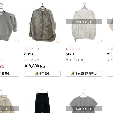
SOLD OUT
レディース
レディース
レ
OHGA
OHGA
OH
EE
サイズ：M
サイズ：FREE
サイ
￥8,800
税込
税込
北花田店
小手指店
名古屋則武新町店
D OUT
SOLD OUT