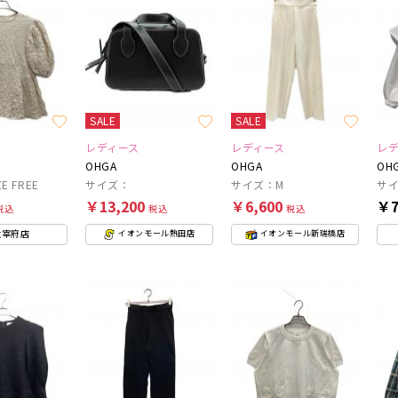
SALE
SALE
レディース
レディース
レ
OHGA
OHGA
OH
E FREE
サイズ：
サイズ：M
サイ
￥13,200
￥6,600
￥7
税込
税込
税込
太宰府店
イオンモール熱田店
イオンモール新瑞橋店