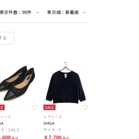
表示件数：
90件
表示順：
新着順
する
LE
SALE
ディース
レディース
GA
OHGA
ズ：241/2
サイズ：F
,600
￥7,700
税込
税込