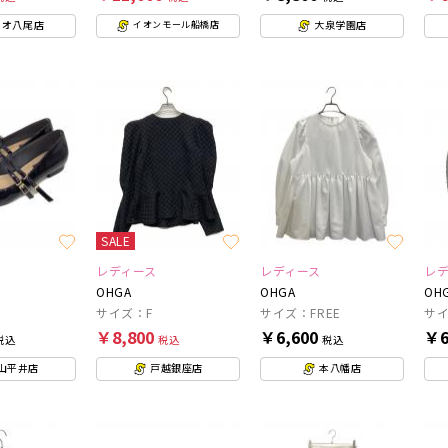
リオ八尾店
大泉学園店
イオンモール船橋店
SALE
レディース
レディース
レ
OHGA
OHGA
OH
サイズ：F
サイズ：FREE
サイ
￥8,800
￥6,600
￥6
税込
税込
税込
山平井店
戸越銀座店
本八幡店