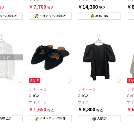
￥7,700
￥14,300
￥8
税込
税込
税込
早稲田店
モール船橋店
イオンモール船橋店
D OUT
SALE
SA
レディース
レディース
レ
OHGA
OHGA
OH
サイズ：S
サイズ：Ｆ
サイ
￥1,650
￥8,800
￥6
税込
税込
急塚口店
入間店
イオンモール茨木店