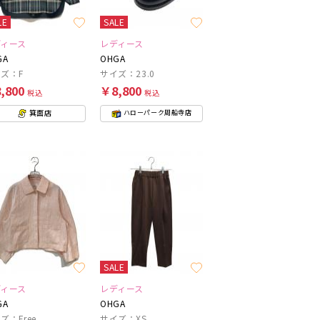
LE
SALE
ディース
レディース
GA
OHGA
ズ：F
サイズ：23.0
,800
￥8,800
税込
税込
箕面店
ハローパーク周船寺店
SALE
ディース
レディース
GA
OHGA
ズ：Free
サイズ：XS