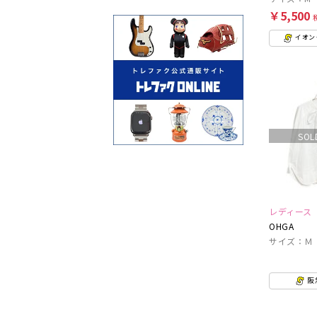
￥5,500
イオン
SOL
レディース
OHGA
サイズ：Ｍ
阪