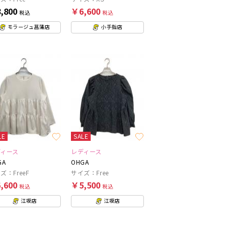
,800
￥6,600
税込
税込
モラージュ菖蒲店
小手指店
LE
SALE
ディース
レディース
GA
OHGA
ズ：FreeF
サイズ：Free
,600
￥5,500
税込
税込
江坂店
江坂店