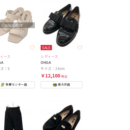
SOLD OUT
SALE
ディース
レディース
GA
OHGA
ズ：S
サイズ：24cm
￥12,100
税込
多摩センター店
南大沢店