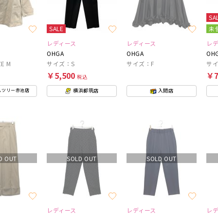
SA
SALE
未
レディース
レディース
レ
OHGA
OHGA
OH
E M
サイズ：S
サイズ：F
サイ
￥5,500
￥7
税込
横浜都筑店
入間店
ムツリー赤池店
D OUT
SOLD OUT
SOLD OUT
レディース
レディース
レ