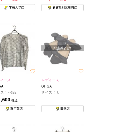
学芸大学店
名古屋則武新町店
SOLD OUT
ディース
レディース
GA
OHGA
ズ：FREE
サイズ：ｌ
,600
税込
東戸塚店
田無店