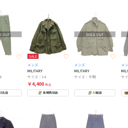
D OUT
SOLD OUT
SALE
メンズ
メンズ
メ
MILITARY
MILITARY
MIL
6
サイズ：54
サイズ：不明
サイ
￥4,400
税込
日吉店
高槻西冠店
川越店