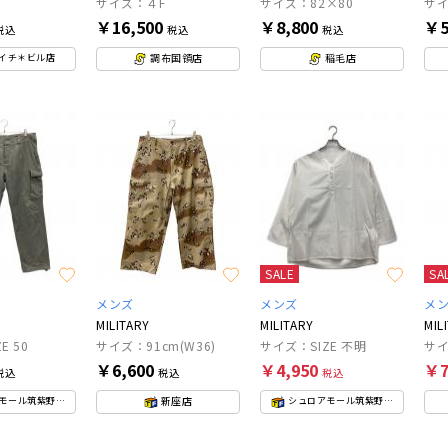
サイズ：４F
サイズ：82×80
サイ
￥16,500
￥8,800
￥5
税込
税込
税込
調布国領店
稲毛店
イチ＊ビル店
SALE
SA
メンズ
メンズ
メ
MILITARY
MILITARY
MIL
E 50
サイズ：91cm(W36)
サイズ：SIZE 不明
サイ
￥6,600
￥4,950
￥7
税込
税込
税込
新座店
モール筑紫野店
シュロアモール筑紫野店