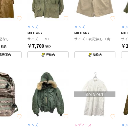
メンズ
メンズ
メ
MILITARY
MILITARY
MIL
記なし
サイズ：FREE
サイズ：表記無し（実寸サイズをご確認ください）
サイ
0
￥7,700
￥2
税込
税込
浜青葉店
行徳店
船橋店
SOLD OUT
メンズ
レディース
メ