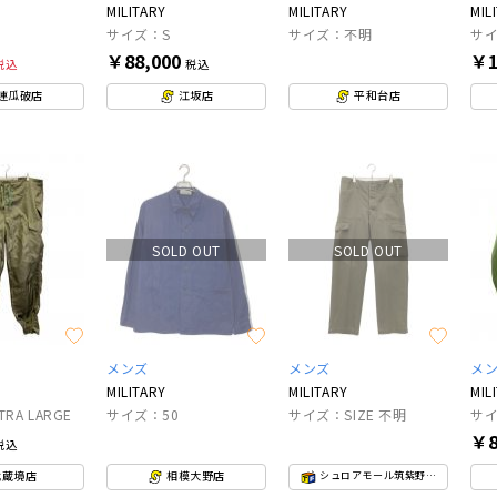
MILITARY
MILITARY
MIL
サイズ：S
サイズ：不明
サ
￥88,000
￥1
税込
税込
連瓜破店
江坂店
平和台店
SOLD OUT
SOLD OUT
メンズ
メンズ
メ
MILITARY
MILITARY
MIL
RA LARGE
サイズ：50
サイズ：SIZE 不明
サイ
￥8
税込
武蔵境店
相模大野店
シュロアモール筑紫野店