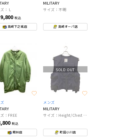
ITARY
MILITARY
イズ：Ｌ
サイズ：不明
9,800
税込
高崎下之城店
高崎オーパ店
SOLD OUT
ンズ
メンズ
ITARY
MILITARY
ズ：FREE
サイズ：Height/Chest 190/120
,800
税込
館林店
町田小川店