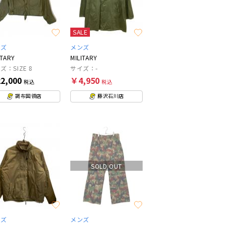
SALE
ンズ
メンズ
ITARY
MILITARY
ズ：SIZE 8
サイズ：-
2,000
￥4,950
税込
税込
調布国領店
藤沢石川店
SOLD OUT
ンズ
メンズ