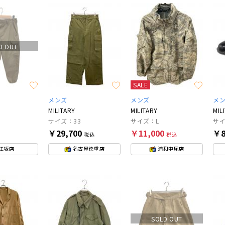
D OUT
SALE
メンズ
メンズ
メ
MILITARY
MILITARY
MIL
サイズ：33
サイズ：L
サイ
￥29,700
￥11,000
￥8
税込
税込
江坂店
名古屋徳重店
浦和中尾店
SOLD OUT