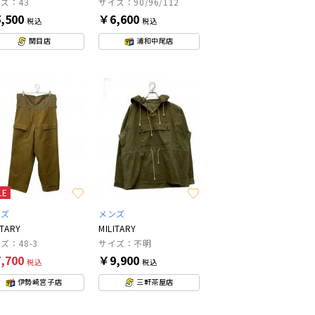
ズ：43
サイズ：90/96/112
,500
￥6,600
税込
税込
関目店
浦和中尾店
LE
ンズ
メンズ
ITARY
MILITARY
ズ：48-3
サイズ：不明
,700
￥9,900
税込
税込
伊勢崎宮子店
三軒茶屋店