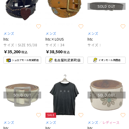
SOLD OUT
メンズ
メンズ
メンズ
htc
htc×LOUS
htc
サイズ：SIZE 95/38
サイズ：34
サイズ：
￥35,200
￥38,500
税込
税込
名古屋則武新町店
シュロアモール筑紫野店
イオンモール熱田店
SOLD OUT
SOLD OUT
SALE
メンズ
メンズ
メンズ
レディース
htc
htc
htc