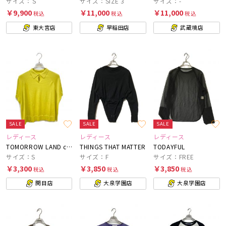
サイズ：Ｓ
サイズ：SIZE 3
サイズ：-
￥9,900
￥11,000
￥11,000
税込
税込
税込
東大宮店
早稲田店
武蔵境店
SALE
SALE
SALE
レディース
レディース
レディース
TOMORROW LAND collection
THINGS THAT MATTER
TODAYFUL
サイズ：S
サイズ：F
サイズ：FREE
￥3,300
￥3,850
￥3,850
税込
税込
税込
関目店
大泉学園店
大泉学園店