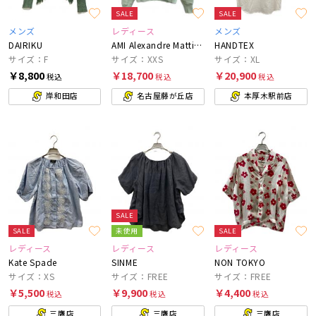
SALE
SALE
メンズ
レディース
メンズ
DAIRIKU
AMI Alexandre Mattiussi
HANDTEX
サイズ：F
サイズ：XXS
サイズ：XL
￥8,800
￥18,700
￥20,900
税込
税込
税込
岸和田店
名古屋藤が丘店
本厚木駅前店
SALE
SALE
未使用
SALE
レディース
レディース
レディース
Kate Spade
SINME
NON TOKYO
サイズ：XS
サイズ：FREE
サイズ：FREE
￥5,500
￥9,900
￥4,400
税込
税込
税込
三鷹店
三鷹店
三鷹店