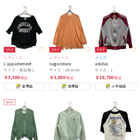
SALE
SALE
SALE
レディース
レディース
メンズ
L'appartement
nagonstans
adidas
サイズ：表記無し
サイズ：MEDIUM
サイズ：L
￥5,500
￥3,850
￥18,700
税込
税込
税込
宝塚店
宝塚店
小手指店
NEW