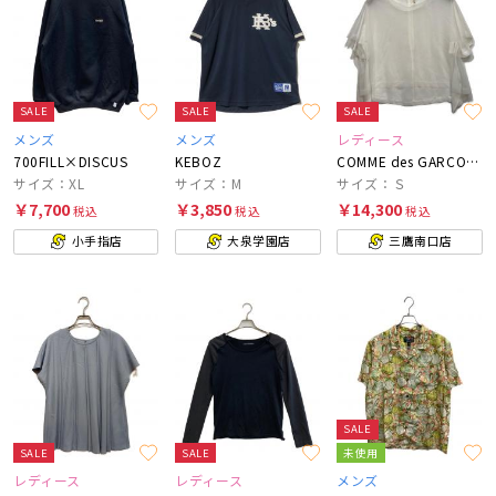
SALE
SALE
SALE
メンズ
メンズ
レディース
700FILL×DISCUS
KEBOZ
COMME des GARCONS
サイズ：XL
サイズ：M
サイズ：Ｓ
￥7,700
￥3,850
￥14,300
税込
税込
税込
小手指店
大泉学園店
三鷹南口店
SALE
SALE
SALE
未使用
レディース
レディース
メンズ