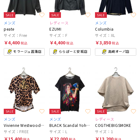
SALE
SALE
SALE
メンズ
レディース
メンズ
peate
EZUMI
Columbia
サイズ：Free
サイズ：F
サイズ：XL
￥4,400
￥4,400
￥3,850
税込
税込
税込
モラージュ菖蒲店
ららぽーと安城店
高崎オーパ店
SALE
SALE
SALE
メンズ
メンズ
レディース
Vivienne Westwood man
BLACK Scandal Yohji Yamamoto
COGTHEBIGSMOKE
サイズ：FREE
サイズ：L
サイズ：1
￥15,400
￥22,000
￥13,200
税込
税込
税込