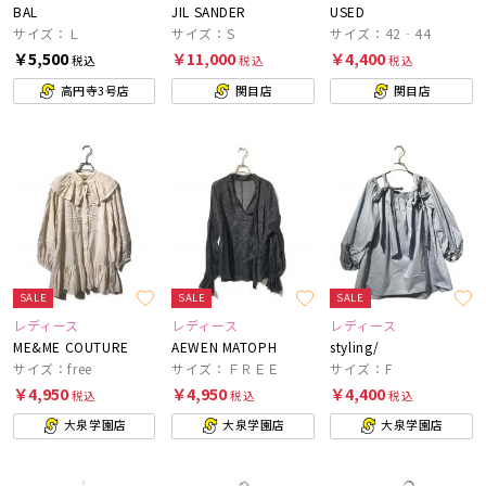
BAL
JIL SANDER
USED
サイズ：Ｌ
サイズ：S
サイズ：42‐44
￥5,500
￥11,000
￥4,400
税込
税込
税込
高円寺3号店
関目店
関目店
SALE
SALE
SALE
レディース
レディース
レディース
ME&ME COUTURE
AEWEN MATOPH
styling/
サイズ：free
サイズ：ＦＲＥＥ
サイズ：F
￥4,950
￥4,950
￥4,400
税込
税込
税込
大泉学園店
大泉学園店
大泉学園店