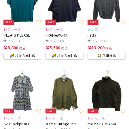
SALE
SALE
SALE
レディース
レディース
メンズ
PLEATS PLEASE
FRAMeWORK
jieda
サイズ：3
サイズ：FREE
サイズ：SIZE 1
￥8,800
￥5,500
￥13,200
税込
税込
税込
杉並方南町店
杉並方南町店
武蔵境店
SALE
SALE
SALE
レディース
レディース
レディース
SZ Blockprints
Mame Kurogouchi
me ISSEY MIYAKE