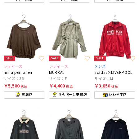
SALE
SALE
SALE
レディース
レディース
メンズ
mina perhonen
MURRAL
adidas×LIVERPOOL
サイズ：36
サイズ：F
サイズ：M
￥5,500
￥4,400
￥3,850
税込
税込
税込
三鷹店
ららぽーと安城店
いわき平店