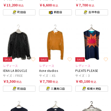
￥13,200
￥6,600
￥7,700
税込
税込
税込
町田店
新座店
吉祥寺店
SALE
SALE
SALE
レディース
レディース
レディース
IENA LA BOUCLE
Acne studios
PLEATS PLEASE
サイズ：FREE
サイズ：XS
サイズ：3
￥5,500
￥7,700
￥45,100
税込
税込
税込
町田店
三鷹南口店
相模大野店