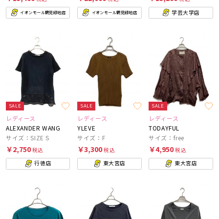
学芸大学店
イオンモール鶴見緑地店
イオンモール鶴見緑地店
SALE
SALE
SALE
レディース
レディース
レディース
ALEXANDER WANG
YLEVE
TODAYFUL
サイズ：SIZE S
サイズ：F
サイズ：free
￥2,750
￥3,300
￥4,950
税込
税込
税込
行徳店
東大宮店
東大宮店