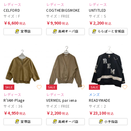
レディース
レディース
レディース
CELFORD
COGTHEBIGSMOKE
UNTITLED
サイズ：F
サイズ：FREE
サイズ：S
￥6,600
￥9,900
￥2,200
税込
税込
税込
宝塚店
高崎オーパ店
ららぽーと安城店
SALE
SALE
SALE
レディース
レディース
メンズ
R'IAM-Plage
VERMEIL par iena
READYMADE
サイズ：36
サイズ：FREE
サイズ：2
￥4,950
￥2,200
￥23,100
税込
税込
税込
宝塚店
高崎オーパ店
小手指店