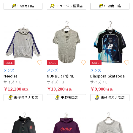
中野南口店
モラージュ菖蒲店
中野南口店
SALE
SALE
SALE
メンズ
メンズ
メンズ
Needles
NUMBER (N)INE
Diaspora Skateboards
サイズ：Ｌ
サイズ：3
サイズ：L
￥12,100
￥13,200
￥9,900
税込
税込
税込
南砂町スナモ店
中野南口店
南砂町スナモ店