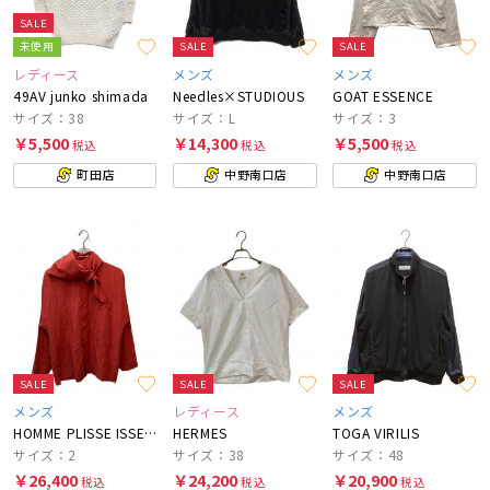
SALE
未使用
SALE
SALE
レディース
メンズ
メンズ
49AV junko shimada
Needles×STUDIOUS
GOAT ESSENCE
サイズ：38
サイズ：L
サイズ：3
￥5,500
￥14,300
￥5,500
税込
税込
税込
町田店
中野南口店
中野南口店
SALE
SALE
SALE
メンズ
レディース
メンズ
HOMME PLISSE ISSEY MIYAKE
HERMES
TOGA VIRILIS
サイズ：2
サイズ：38
サイズ：48
￥26,400
￥24,200
￥20,900
税込
税込
税込