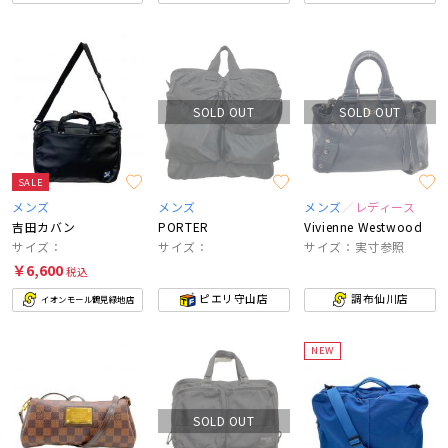
SOLD OUT
SOLD OUT
SALE
メンズ
メンズ
メンズ
レディース
吉田カバン
PORTER
Vivienne Westwood
サイズ：
サイズ：
サイズ：実寸参照
￥6,600
税込
ピエリ守山店
調布仙川店
イオンモール鶴見緑地店
NEW
SOLD OUT