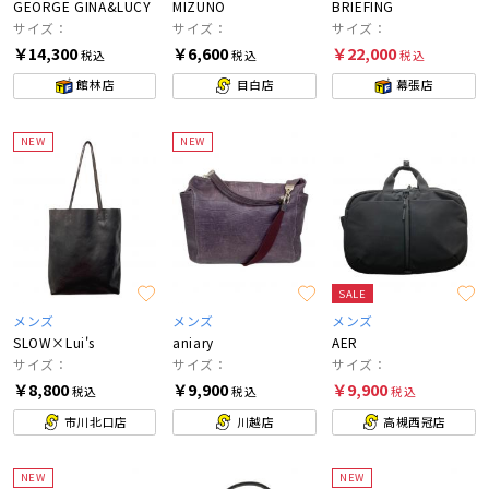
GEORGE GINA&LUCY
MIZUNO
BRIEFING
サイズ：
サイズ：
サイズ：
￥14,300
￥6,600
￥22,000
税込
税込
税込
館林店
目白店
幕張店
NEW
NEW
SALE
メンズ
メンズ
メンズ
SLOW×Lui's
aniary
AER
サイズ：
サイズ：
サイズ：
￥8,800
￥9,900
￥9,900
税込
税込
税込
市川北口店
川越店
高槻西冠店
NEW
NEW