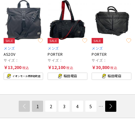
SALE
SALE
SALE
メンズ
メンズ
メンズ
AS2OV
PORTER
PORTER
サイズ：
サイズ：
サイズ：
￥13,200
￥12,100
￥30,800
税込
税込
税込
稲田堤店
稲田堤店
イオンモール堺鉄砲町店
1
2
3
4
5
…