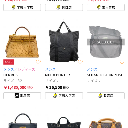
学芸大学店
関目店
東大宮店
SOLD OUT
SALE
メンズ
レディース
メンズ
メンズ
HERMES
MHL×PORTER
SEDAN ALL-PURPOSE
サイズ：32
サイズ：
サイズ：
￥1,485,000
￥16,500
税込
税込
銀座店
学芸大学店
日吉店