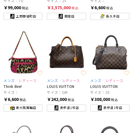
サイズ：TU
サイズ：25
サイズ：
￥99,000
￥3,575,000
￥6,600
税込
税込
税込
上野御徒町店
銀座店
長久手店
メンズ
レディース
メンズ
レディース
メンズ
レディース
Think Bee!
LOUIS VUITTON
LOUIS VUITTON
サイズ：
サイズ：GM
サイズ：25
￥6,600
￥242,000
￥308,000
税込
税込
税込
東大阪箕輪店
表参道1号店
表参道1号店