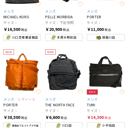
メンズ
メンズ
メンズ
MICHAEL KORS
PELLE MORBIDA
PORTER
サイズ：
サイズ：下記参照
サイズ：
￥16,500
￥20,900
￥11,000
税込
税込
税込
川口芝産業道路店
本厚木駅前店
寝屋川店
NEW
NEW
SALE
メンズ
レディース
メンズ
メンズ
PORTER
THE NORTH FACE
TUMI
サイズ：
サイズ：
サイズ：
￥38,500
￥6,600
￥14,300
税込
税込
税込
川口店
小手指店
湘南台ウエストプラザ店