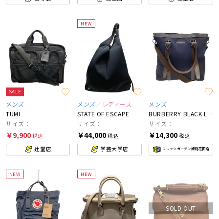
NEW
SALE
メンズ
メンズ
レディース
メンズ
TUMI
STATE OF ESCAPE
BURBERRY BLACK LABEL
サイズ：
サイズ：
サイズ：
￥9,900
￥44,000
￥14,300
税込
税込
税込
辻堂店
学芸大学店
フレッツガーデン姫路花田店
NEW
NEW
SOLD OUT