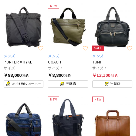
NEW
SALE
メンズ
メンズ
メンズ
PORTER×HYKE
COACH
TUMI
サイズ：
サイズ：
サイズ：
￥88,000
￥8,800
￥12,100
税込
税込
税込
三鷹店
辻堂店
さいたま新都心コクーンシティ店
NEW
NEW