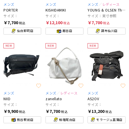
メンズ
メンズ
メンズ
レディース
PORTER
KISHIDAMIKI
YOUNG & OLSEN The DRYGOODS STORE
サイズ：
サイズ：
サイズ：実寸参照
￥7,700
￥12,100
￥7,700
税込
税込
税込
仙台卸町店
越谷店
調布仙川店
NEW
NEW
NEW
メンズ
メンズ
レディース
メンズ
NIID
zanellato
AS2OV
サイズ：
サイズ：
サイズ：
￥9,900
￥7,700
￥13,200
税込
税込
税込
熊谷駅前店
柏増尾台店
モラージュ菖蒲店