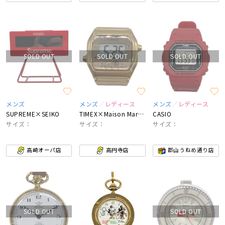
SOLD OUT
SOLD OUT
SOLD OUT
メンズ
メンズ
レディース
メンズ
レディース
SUPREME×SEIKO
TIMEX×Maison Margiela
CASIO
サイズ：
サイズ：
サイズ：
高崎オーパ店
高円寺店
郡山うねめ通り店
SOLD OUT
SOLD OUT