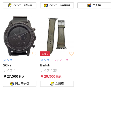
牛久店
イオンモール茨木店
イオンモール神戸南店
SALE
メンズ
メンズ
レディース
SONY
Berluti
サイズ：
サイズ：23
￥27,500
￥20,900
税込
税込
岡山平井店
立川店