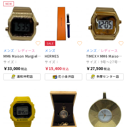
NEW
SALE
メンズ
レディース
メンズ
メンズ
レディース
MM6 Maison Margiela×TIMEX
HERMES
TIMEX×MM6 Maison Margiela
サイズ：
サイズ：
サイズ：9号～27号相当
￥33,000
￥15,400
￥27,500
税込
税込
税込
浦和仲町店
花小金井店
多摩センター店