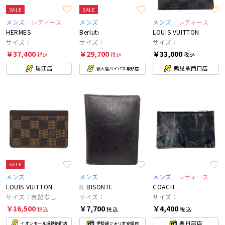
SALE
SALE
メンズ
レディース
メンズ
メンズ
レディース
HERMES
Berluti
LOUIS VUITTON
サイズ：
サイズ：
サイズ：
￥37,400
￥29,700
￥33,000
税込
税込
税込
瑞江店
鶴見駅西口店
新大宮バイパス与野店
SALE
メンズ
メンズ
メンズ
レディース
LOUIS VUITTON
IL BISONTE
COACH
サイズ：表記なし
サイズ：
サイズ：
￥16,500
￥7,700
￥4,400
税込
税込
税込
春日部店
イオンモール堺鉄砲町店
伊勢崎フォリオ安堀店