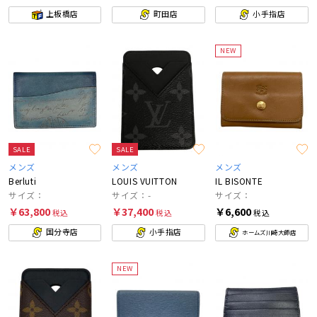
上板橋店
町田店
小手指店
NEW
SALE
SALE
メンズ
メンズ
メンズ
Berluti
LOUIS VUITTON
IL BISONTE
サイズ：
サイズ：-
サイズ：
￥63,800
￥37,400
￥6,600
税込
税込
税込
国分寺店
小手指店
ホームズ川崎大師店
NEW