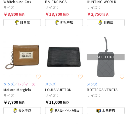
Whitehouse Cox
BALENCIAGA
HUNTING WORLD
サイズ：
サイズ：
サイズ：
￥8,800
￥18,700
￥2,750
税込
税込
税込
目白店
新松戸店
目白店
SOLD OUT
メンズ
レディース
メンズ
メンズ
Maison Margiela
LOUIS VUITTON
BOTTEGA VENETA
サイズ：-
サイズ：
サイズ：
￥7,700
￥11,000
税込
税込
長久手店
太宰府店
新大宮バイパス与野店