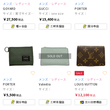
メンズ
レディース
メンズ
レディース
メンズ
GOYARD
GUCCI
PORTER
サイズ：実寸サイズをご参照ください。
サイズ：one size
サイズ：
￥27,500
￥15,400
税込
税込
幡ヶ谷店
三軒茶屋店
国分寺店
SOLD OUT
SALE
メンズ
メンズ
レディース
メンズ
レディース
PORTER
Valextra
LOUIS VUITTON
サイズ：
サイズ：
サイズ：
￥5,500
￥12,100
税込
税込
国分寺店
三軒茶屋店
立川日野橋店