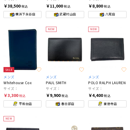
￥38,500
￥11,000
￥8,800
税込
税込
税込
横浜下永谷店
武蔵村山店
八尾店
NEW
NEW
SALE
メンズ
メンズ
メンズ
Whitehouse Cox
PAUL SMITH
POLO RALPH LAUREN
サイズ：
サイズ：
サイズ：
￥3,300
￥9,900
￥4,400
税込
税込
税込
平和台店
春日部店
豪徳寺店
NEW