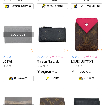
宇都宮環状駒生店
本厚木駅前店
ラパーク岸和田店
SOLD OUT
メンズ
メンズ
レディース
メンズ
レディース
LOEWE
Maison Margiela
LOUIS VUITTON
サイズ：
サイズ：
サイズ：
￥16,500
￥44,000
税込
税込
花小金井店
十条店
足立扇店