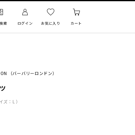
検索
ログイン
お気に入り
カート
DON
（バーバリーロンドン）
ャツ
イズ：L ）