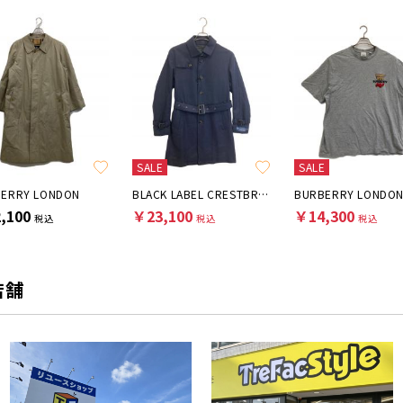
SALE
SALE
ERRY LONDON
BLACK LABEL CRESTBRIDGE
BURBERRY LONDO
,100
￥23,100
￥14,300
税込
税込
税込
店舗