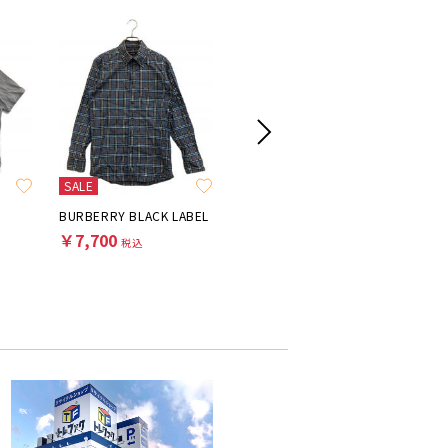
SALE
N
BURBERRY BLACK LABEL
BURBERRY LONDON
BURBER
￥7,700
￥4,950
￥25,3
税込
税込