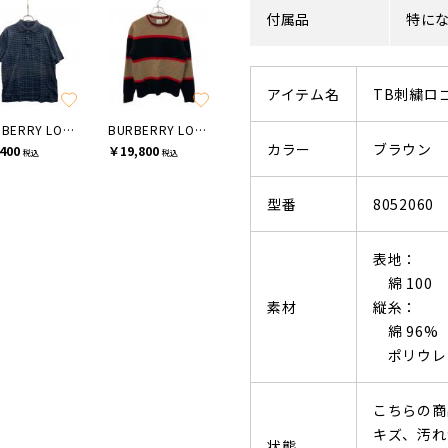
付属品
特に
アイテム名
TB刺繍ロ
BURBERRY LONDON
BURBERRY LONDON
カラー
ブラウン
400
￥19,800
税込
税込
型番
8052060
表地：
綿 100
素材
縦糸：
綿 96%
ポリウレタ
こちらの商
キズ、汚れ
状態