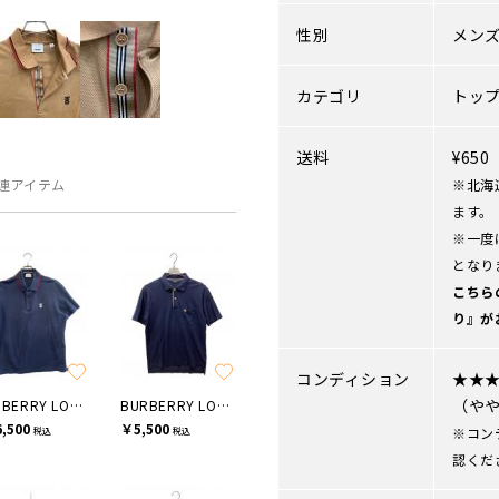
性別
メン
カテゴリ
トッ
送料
¥65
連アイテム
※北海
ます。
※一度
となり
こちら
り』が
コンディション
★★
（や
BURBERRY LONDON
BURBERRY LONDON
,500
￥5,500
※コン
税込
税込
認くだ