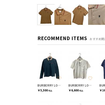
RECOMMEND ITEMS
おすすめ関
BURBERRY LONDON
BURBERRY LONDON
￥5,500
￥6,600
￥16
税込
税込