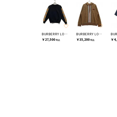
BURBERRY LONDON
BURBERRY LONDON
￥27,500
￥35,200
￥4,
税込
税込