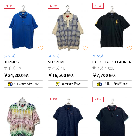
NEW
NEW
NEW
メンズ
メンズ
メンズ
HERMES
SUPREME
POLO RALPH LAUREN
サイズ：M
サイズ：L
サイズ：XXL
￥24,200
￥16,500
￥7,700
税込
税込
税込
高円寺3号店
花見川作新台店
イオンモール神戸南店
NEW
NEW