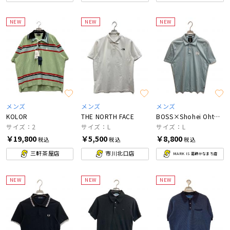
NEW
NEW
NEW
メンズ
メンズ
メンズ
KOLOR
THE NORTH FACE
BOSS×Shohei Ohtani
サイズ：2
サイズ：L
サイズ：L
￥19,800
￥5,500
￥8,800
税込
税込
税込
三軒茶屋店
市川北口店
MARK IS 葛飾かなまち店
NEW
NEW
NEW