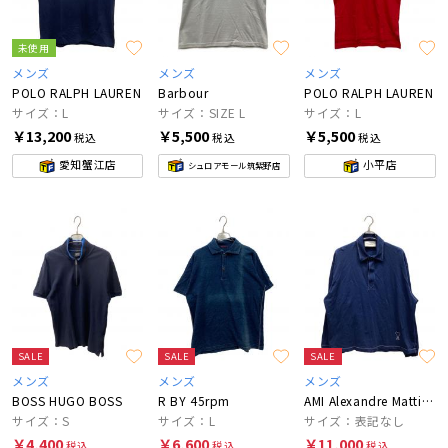
未使用
メンズ
メンズ
メンズ
POLO RALPH LAUREN
Barbour
POLO RALPH LAUREN
サイズ：L
サイズ：SIZE L
サイズ：L
￥13,200
￥5,500
￥5,500
税込
税込
税込
愛知蟹江店
小平店
シュロアモール筑紫野店
SALE
SALE
SALE
メンズ
メンズ
メンズ
BOSS HUGO BOSS
R BY 45rpm
AMI Alexandre Mattiussi
サイズ：S
サイズ：L
サイズ：表記なし
￥4,400
￥6,600
￥11,000
税込
税込
税込