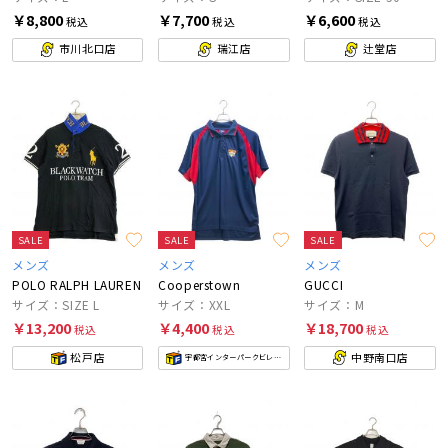
￥8,800
￥7,700
￥6,600
税込
税込
税込
市川北口店
瑞江店
辻堂店
SALE
SALE
SALE
メンズ
メンズ
メンズ
POLO RALPH LAUREN
Cooperstown
GUCCI
サイズ：SIZE L
サイズ：XXL
サイズ：M
￥13,200
￥4,400
￥18,700
税込
税込
税込
松戸店
中野南口店
宇都宮インターパークビレッジ店