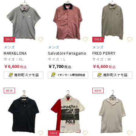
SALE
SALE
メンズ
メンズ
メンズ
MARK&LONA
Salvatore Ferragamo
FRED PERRY
サイズ：XL
サイズ：L
サイズ：M
￥6,600
￥7,700
￥6,600
税込
税込
税込
南砂町スナモ店
南砂町スナモ店
イオンモール鶴見緑地店
NEW
NEW
SALE