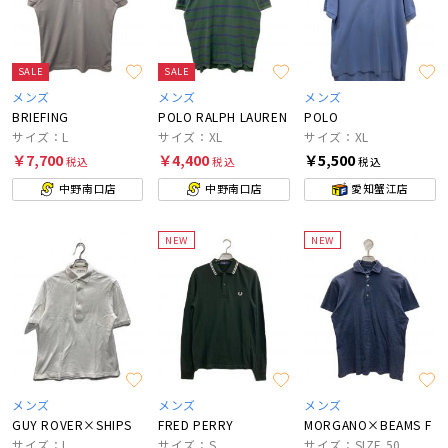
SALE
SALE
メンズ
メンズ
メンズ
BRIEFING
POLO RALPH LAUREN
POLO
サイズ：L
サイズ：XL
サイズ：XL
￥7,700
￥4,400
￥5,500
税込
税込
税込
中野南口店
中野南口店
愛知蟹江店
NEW
NEW
メンズ
メンズ
メンズ
GUY ROVER×SHIPS
FRED PERRY
MORGANO×BEAMS F
サイズ：L
サイズ：S
サイズ：SIZE 50