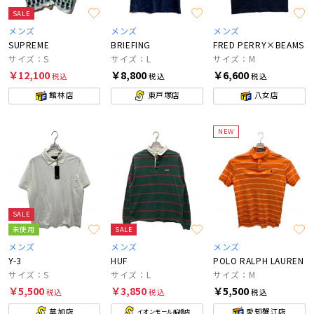
SALE
メンズ
メンズ
メンズ
SUPREME
BRIEFING
FRED PERRY×BEAMS
サイズ：S
サイズ：L
サイズ：M
￥12,100
￥8,800
￥6,600
税込
税込
税込
館林店
東戸塚店
八女店
NEW
SALE
未使用
SALE
メンズ
メンズ
メンズ
Y-3
HUF
POLO RALPH LAUREN
サイズ：S
サイズ：L
サイズ：M
￥5,500
￥3,850
￥5,500
税込
税込
税込
草加店
愛知蟹江店
イオンモール船橋店