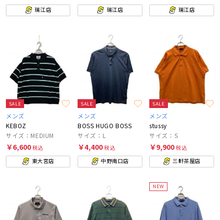
瑞江店
瑞江店
瑞江店
SALE
SALE
SALE
メンズ
メンズ
メンズ
KEBOZ
BOSS HUGO BOSS
stussy
サイズ：MEDIUM
サイズ：L
サイズ：S
￥6,600
￥4,400
￥9,900
税込
税込
税込
東大宮店
中野南口店
三軒茶屋店
NEW