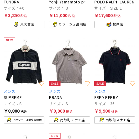
TUNDRA
Yohji Yamamoto pour homme
POLO RALPH LAUREN
サイズ：4X
サイズ：３
サイズ：SIZE L
￥3,850
￥11,000
￥17,600
税込
税込
税込
東大宮店
モラージュ菖蒲店
松戸店
NEW
SALE
SALE
メンズ
メンズ
メンズ
SUPREME
PRADA
FRED PERRY
サイズ：S
サイズ：Ｓ
サイズ：36
￥8,800
￥9,900
￥9,900
税込
税込
税込
南砂町スナモ店
南砂町スナモ店
イオンモール鶴見緑地店
NEW