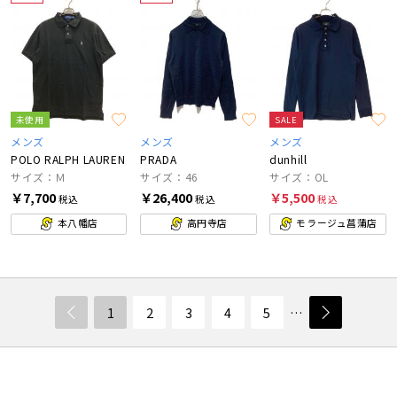
未使用
SALE
メンズ
メンズ
メンズ
POLO RALPH LAUREN
PRADA
dunhill
サイズ：Ｍ
サイズ：46
サイズ：OL
￥7,700
￥26,400
￥5,500
税込
税込
税込
本八幡店
高円寺店
モラージュ菖蒲店
1
2
3
4
5
…