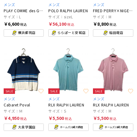
メンズ
メンズ
メンズ
PLAY COMME des GARCONS
POLO RALPH LAUREN
FRED PERRY×NIGEL CABOURN
サイズ：L
サイズ：sizeL
サイズ：M
￥6,600
￥56,100
￥8,800
税込
税込
税込
横浜都筑店
ららぽーと安城店
稲田堤店
SALE
SALE
SALE
メンズ
メンズ
メンズ
Cabaret Poval
RLX RALPH LAUREN
RLX RALPH LAUREN
サイズ：Ｍ
サイズ：S
サイズ：M
￥4,950
￥5,500
￥5,500
税込
税込
税込
大泉学園店
ホームズ川崎大師店
ホームズ川崎大師店