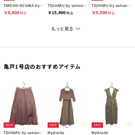
TAKESHI KOSAKA by Y's
TSUHARU by samansa Mos2
TSUHARU by samansa Mos2
￥8,800
￥15,400
￥5,500
税込
税込
税込
もっと見る
亀戸1号店のおすすめアイテム
SALE
SALE
SALE
TSUHARU by samansa Mos2
Mystrada
Mystrada