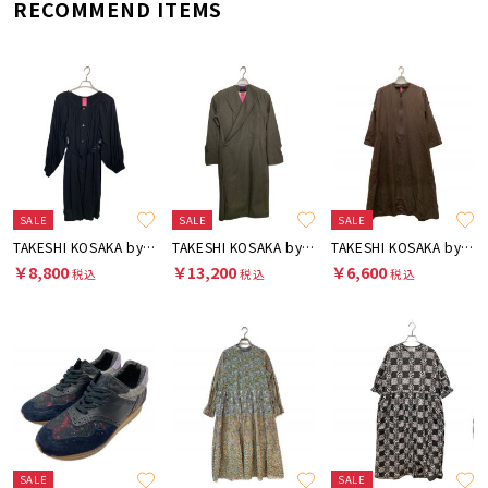
RECOMMEND ITEMS
SALE
SALE
SALE
TAKESHI KOSAKA by Y's Pink Label
TAKESHI KOSAKA by Y's Pink Label
TAKESHI KOSAKA by Y's Pink Label
￥8,800
￥13,200
￥6,600
税込
税込
税込
SALE
SALE