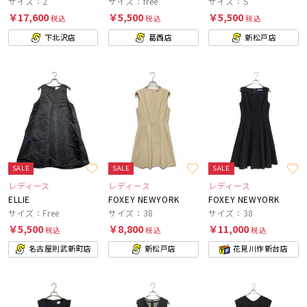
サイズ：2
サイズ：free
サイズ：S
￥17,600
￥5,500
￥5,500
税込
税込
税込
下北沢店
葛西店
新松戸店
SALE
SALE
SALE
レディース
レディース
レディース
ELLIE
FOXEY NEWYORK
FOXEY NEWYORK
サイズ：Free
サイズ：38
サイズ：38
￥5,500
￥8,800
￥11,000
税込
税込
税込
名古屋則武新町店
新松戸店
花見川作新台店