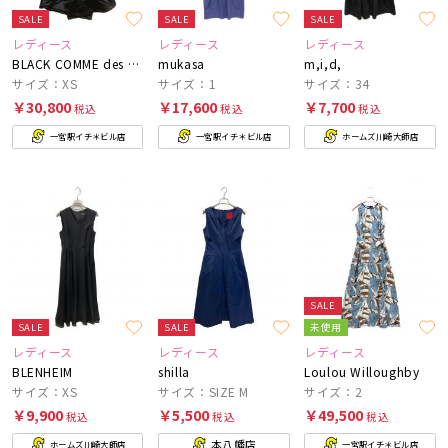
SALE
SALE
SALE
レディース
レディース
レディース
BLACK COMME des GARCONS
mukasa
m,i,d,
サイズ：XS
サイズ：1
サイズ：34
￥30,800
￥17,600
￥7,700
税込
税込
税込
一宮駅イチ＊ビル店
一宮駅イチ＊ビル店
ホームズ川崎大師店
SALE
SALE
SALE
未使用
レディース
レディース
レディース
BLENHEIM
shilla
Loulou Willoughby
サイズ：XS
サイズ：SIZE M
サイズ：2
￥9,900
￥5,500
￥49,500
税込
税込
税込
本八幡店
ホームズ川崎大師店
一宮駅イチ＊ビル店