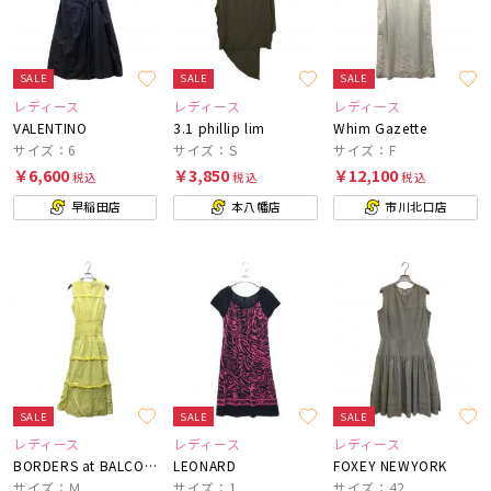
SALE
SALE
SALE
レディース
レディース
レディース
VALENTINO
3.1 phillip lim
Whim Gazette
サイズ：6
サイズ：S
サイズ：F
￥6,600
￥3,850
￥12,100
税込
税込
税込
早稲田店
本八幡店
市川北口店
SALE
SALE
SALE
レディース
レディース
レディース
BORDERS at BALCONY
LEONARD
FOXEY NEWYORK
サイズ：Ｍ
サイズ：1
サイズ：42