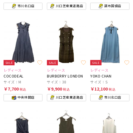
市川北口店
川口芝産業道路店
調布国領店
SALE
SALE
SALE
レディース
レディース
レディース
COCODEAL
BURBERRY LONDON
YOKO CHAN
サイズ：M
サイズ：38
サイズ：S
￥7,700
￥9,900
￥12,100
税込
税込
税込
中央林間店
川口芝産業道路店
市川北口店