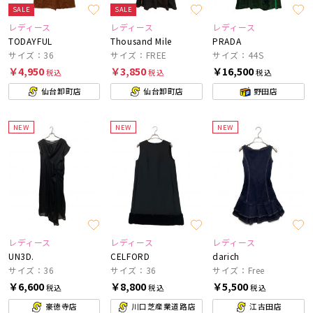
SALE
SALE
レディース
レディース
レディース
TODAYFUL
Thousand Mile
PRADA
サイズ：36
サイズ：FREE
サイズ：44S
￥4,950
￥3,850
￥16,500
税込
税込
税込
仙台卸町店
仙台卸町店
野田店
NEW
NEW
NEW
レディース
レディース
レディース
UN3D.
CELFORD
darich
サイズ：36
サイズ：36
サイズ：Free
￥6,600
￥8,800
￥5,500
税込
税込
税込
豪徳寺店
川口芝産業道路店
江古田店