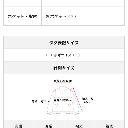
ポケット・収納
外ポケット×2 /
タグ表記サイズ
L （ 参考サイズ：L ）
計測サイズ
肩幅：約45cm
袖丈：約
身幅：約55cm
着丈：約71cm
66cm
肩幅
身幅
袖丈
着丈