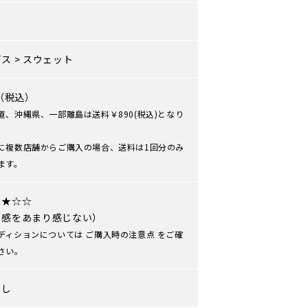
ズ
プス
>
スウェット
0（税込）
道、沖縄県、一部離島は送料￥890(税込)となり
に複数店舗からご購入の場合、送料は1回分のみ
ます。
★★☆☆
用感をあまり感じない）
ディションについては
ご購入時の注意点
をご確
さい。
なし