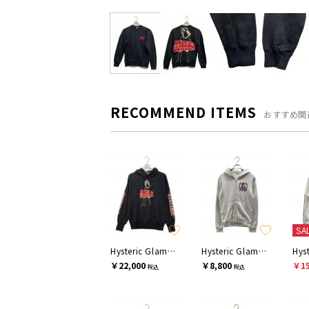
RECOMMEND ITEMS
おすすめ関
SA
Hysteric Glamour
Hysteric Glamour
￥22,000
￥8,800
￥15
税込
税込