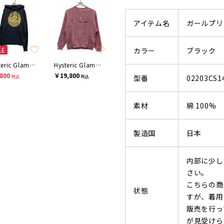
アイテム名
ガールプリ
LE
カラー
ブラック
Hysteric Glamour
Hysteric Glamour
800
￥19,800
型番
02203CS1
税込
税込
素材
綿 100%
製造国
日本
内部に少し
さい。
こちらの商
状態
すが、着用
販売を行っ
が見受けら