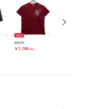
SALE
SALE
KENZO
Hysteric Glamour
WIND AN
￥7,700
￥5,500
￥5,50
税込
税込