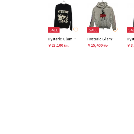
SALE
SALE
SA
Hysteric Glamour
Hysteric Glamour
￥23,100
￥15,400
￥8,
税込
税込