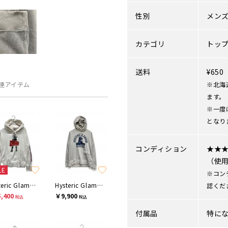
性別
メン
カテゴリ
トッ
送料
¥65
連アイテム
※北海
ます。
※一度
となり
コンディション
★★
（使
LE
※コン
Hysteric Glamour
Hysteric Glamour
認くだ
,400
￥9,900
税込
税込
付属品
特に