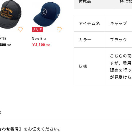
付属品
特に
アイテム名
キャップ
SALE
TIE
New Era
カラー
ブラック
800
￥5,500
税込
税込
こちらの商
すが、着用
状態
販売を行っ
が見受けら
先
合わせ番号】をお伝えください。