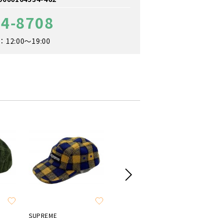
24-8708
2:00～19:00
SUPREME
RHC Ron Herman
SUPREM