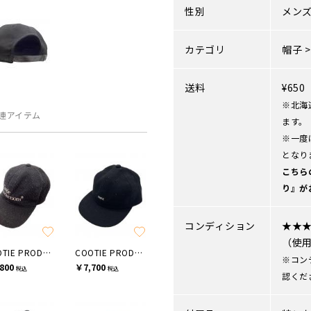
性別
メン
カテゴリ
帽子
送料
¥65
※北海
連アイテム
ます。
※一度
となり
こちら
り』が
コンディション
★★
（使
COOTIE PRODUCTIONS
COOTIE PRODUCTIONS
※コン
800
￥7,700
税込
税込
認くだ