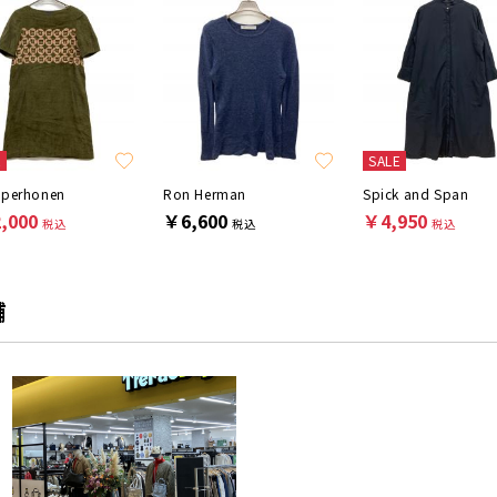
E
SALE
 perhonen
Ron Herman
Spick and Span
,000
￥6,600
￥4,950
税込
税込
税込
舗