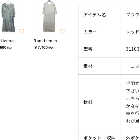
アイテム名
ブラウ
カラー
レッド
 Herman
Ron Herman
600
￥7,700
型番
31103
税込
税込
素材
コット
毛羽立
下さい
こちら
状態
かなキ
売を行
れが見
ポケット・収納
外ポケ