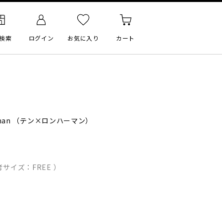
検索
ログイン
お気に入り
カート
man
（テン×ロンハーマン）
サイズ：FREE ）