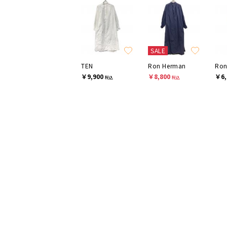
SALE
TEN
Ron Herman
Ron
￥9,900
￥8,800
￥6,
税込
税込