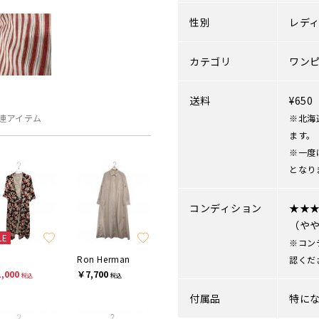
性別
レデ
カテゴリ
ワン
送料
¥65
連アイテム
※北海
ます。
※一度
となり
コンディション
★★
（や
LE
※コン
Ron Herman
認くだ
,000
￥7,700
税込
税込
付属品
特に