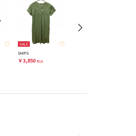
SALE
SHIPS
Plage
R.H.Vint
￥3,850
￥7,700
￥8,80
税込
税込