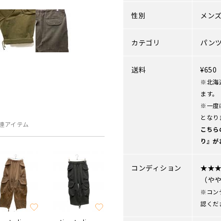
性別
メン
カテゴリ
パン
送料
¥65
※北海
ます。
※一度
となり
連アイテム
こちら
り』が
コンディション
★★
（や
※コン
認くだ