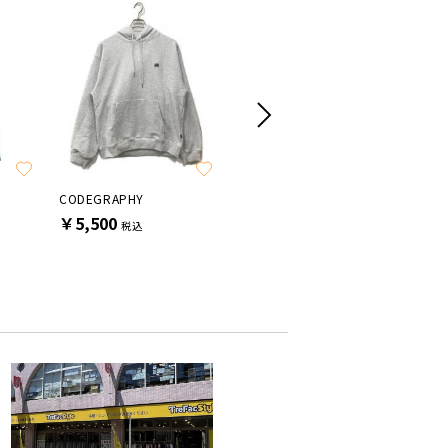
SALE
CODEGRAPHY
Ron Herman
Student 
￥5,500
￥7,700
￥7,70
税込
税込