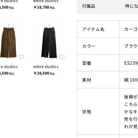
re studios
entire studios
付属品
特に
,500
￥18,700
税込
税込
アイテム名
カーゴ
カラー
ブラウ
型番
ES239
re studios
entire studios
,500
￥16,500
税込
税込
素材
綿 10
後綿ポ
こちら
状態
かなキ
売を行
れが見