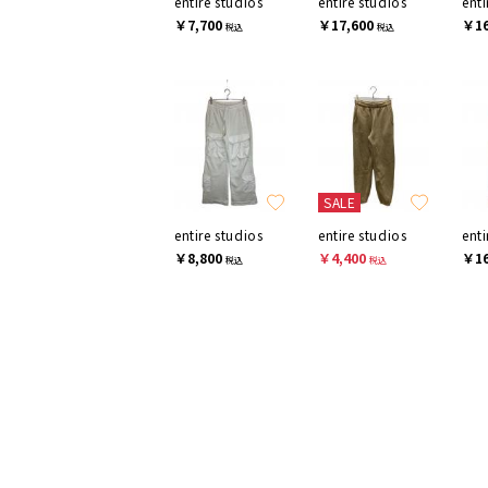
entire studios
entire studios
enti
￥7,700
￥17,600
￥16
税込
税込
SALE
entire studios
entire studios
enti
￥8,800
￥4,400
￥16
税込
税込