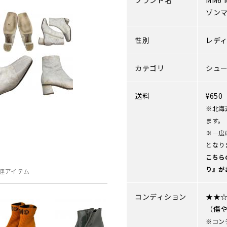
ブランド名
MM6 M
ゾン
性別
レデ
カテゴリ
シュ
送料
¥65
※北海
ます。
※一度
となり
こちら
り』が
連アイテム
コンディション
★★
（傷
※コン