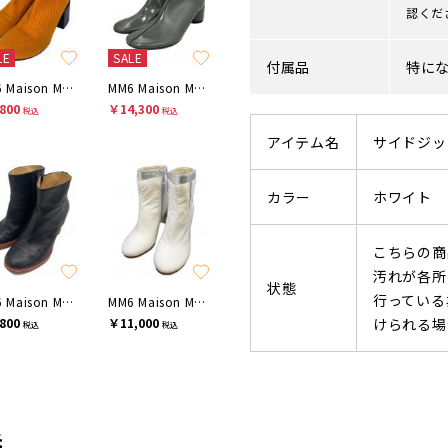
認くだ
LE
SALE
付属品
特に
MM6 Maison Margiela
MM6 Maison Margiela
800
￥14,300
税込
税込
アイテム名
サイドジッ
カラー
ホワイト
こちらの商
汚れが各所
状態
行っている
MM6 Maison Margiela
MM6 Maison Margiela
800
￥11,000
けられる場
税込
税込
先