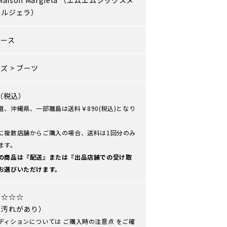
aison Margiela
（エムエムシックスメ
マルジェラ）
ィース
ーズ
>
ブーツ
0（税込）
道、沖縄県、一部離島は送料￥890(税込)となり
に複数店舗からご購入の場合、送料は1回分のみ
ます。
の商品は『配送』または『出品店舗での受け取
お選びいただけます。
☆☆☆☆
や汚れがあり）
ディションについては
ご購入時の注意点
をご確