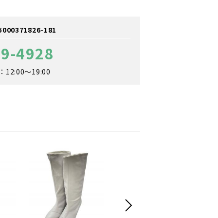
0371826-181
89-4928
2:00～19:00