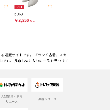
SALE
SALE
SALE
DIANA
DOLCE & GABBANA
Sea Roo
￥3,850
￥6,600
￥3,85
税込
税込
営する通販サイトです。 ブランド古着、スカー
中です。 是非お気に入りの一品を見つけて
大型家具・家電
楽器リユース
リユース