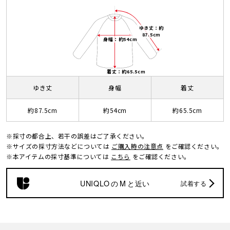
ゆき丈：約
87.5cm
身幅：約54cm
着丈：約65.5cm
ゆき丈
身幅
着丈
約87.5cm
約54cm
約65.5cm
※採寸の都合上、若干の誤差はご了承ください。
※サイズの採寸方法などについては
ご購入時の注意点
をご確認ください。
※本アイテムの採寸基準については
こちら
をご確認ください。
UNIQLO
の
M
と近い
試着する