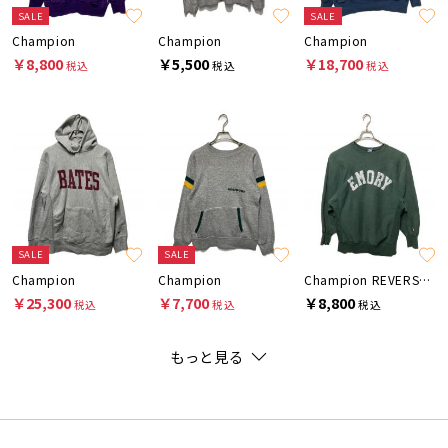
SALE
SALE
Champion
Champion
Champion
￥8,800
￥5,500
￥18,700
税込
税込
税込
SALE
SALE
Champion
Champion
Champion REVERSE WEAVE
￥25,300
￥7,700
￥8,800
税込
税込
税込
もっと見る