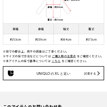
身幅：約59cm
着丈：約73cm
肩幅
身幅
袖丈
着丈
約53cm
約59cm
約64cm
約73cm
※採寸の都合上、若干の誤差はご了承ください。
※サイズの採寸方法などについては
ご購入時の注意点
をご確認ください。
※本アイテムの採寸基準については
こちら
をご確認ください。
UNIQLO
の
XL
と近い
試着する
このアイテムのお問い合わせ先