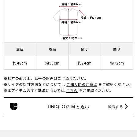
肩幅：約48cm
袖丈：約24cm
身幅：約50cm
着丈：約72cm
肩幅
身幅
袖丈
着丈
約48cm
約50cm
約24cm
約72cm
※採寸の都合上、若干の誤差はご了承ください。
※サイズの採寸方法などについては
ご購入時の注意点
をご確認ください。
※本アイテムの採寸基準については
こちら
をご確認ください。
UNIQLO
の
M
と近い
試着する