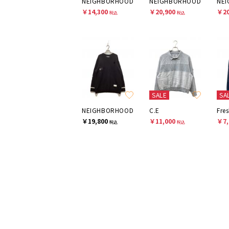
NEIGHBORHOOD
NEIGHBORHOOD
NE
￥14,300
￥20,900
￥20
税込
税込
SALE
SA
NEIGHBORHOOD
C.E
Fre
￥19,800
￥11,000
￥7,
税込
税込