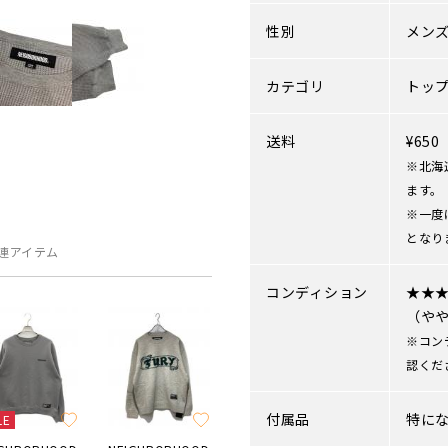
性別
メン
カテゴリ
トッ
送料
¥65
※北海
ます。
※一度
となり
連アイテム
コンディション
★★
（や
※コン
認くだ
付属品
特に
LE