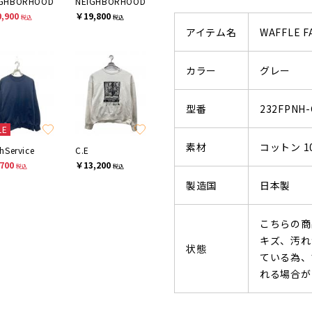
IGHBORHOOD
NEIGHBORHOOD
,900
￥19,800
税込
税込
アイテム名
WAFFLE F
カラー
グレー
型番
232FPNH-
LE
素材
コットン 1
shService
C.E
700
￥13,200
税込
税込
製造国
日本製
こちらの商
キズ、汚れ
状態
ている為、
れる場合が