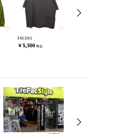
SALE
ENCENS
MARNI
ALMOST
￥5,500
￥5,500
￥8,80
税込
税込