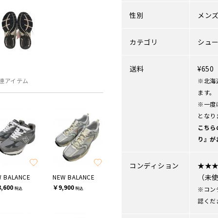
性別
メン
カテゴリ
シュ
送料
¥65
連アイテム
※北海
ます。
※一度
となり
こちら
り』が
コンディション
★★
（未
 BALANCE
NEW BALANCE
,600
￥9,900
※コン
税込
税込
認くだ