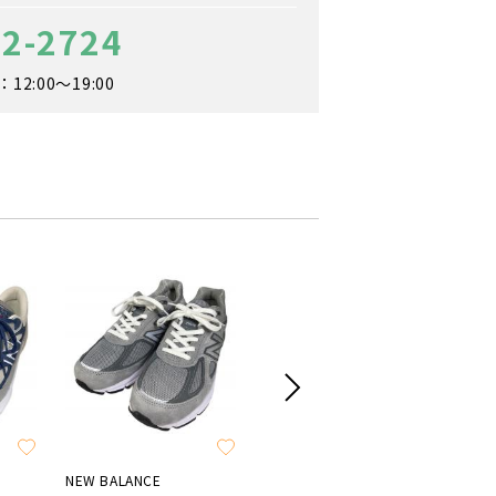
12-2724
2:00～19:00
NEW BALANCE
NEW BALANCE
NEW BA