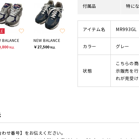
付属品
特に
アイテム名
MR993GL
LE
 BALANCE
NEW BALANCE
カラー
グレー
,800
￥27,500
税込
税込
こちらの商
状態
示販売を行
れが見受け
先
合わせ番号】をお伝えください。