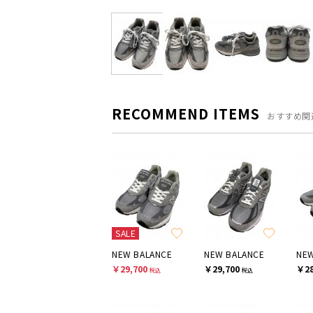
RECOMMEND ITEMS
おすすめ関
SALE
NEW BALANCE
NEW BALANCE
NEW
￥29,700
￥29,700
￥28
税込
税込