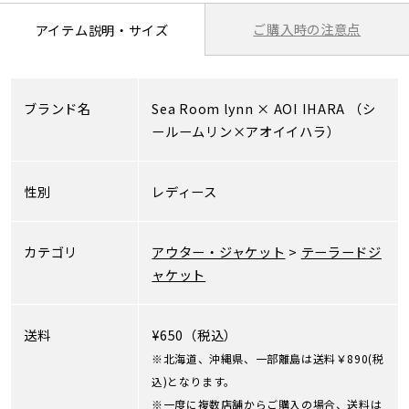
ご購入時の注意点
アイテム説明・サイズ
ブランド名
Sea Room lynn
×
AOI IHARA
（シ
ールームリン×アオイイハラ）
性別
レディース
カテゴリ
アウター・ジャケット
>
テーラードジ
ャケット
送料
¥650（税込）
※北海道、沖縄県、一部離島は送料￥890(税
込)となります。
※一度に複数店舗からご購入の場合、送料は