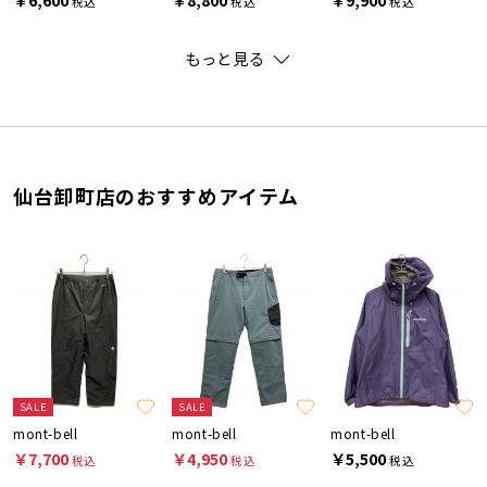
税込
税込
税込
もっと見る
仙台卸町店のおすすめアイテム
SALE
SALE
mont-bell
mont-bell
mont-bell
￥7,700
￥4,950
￥5,500
税込
税込
税込