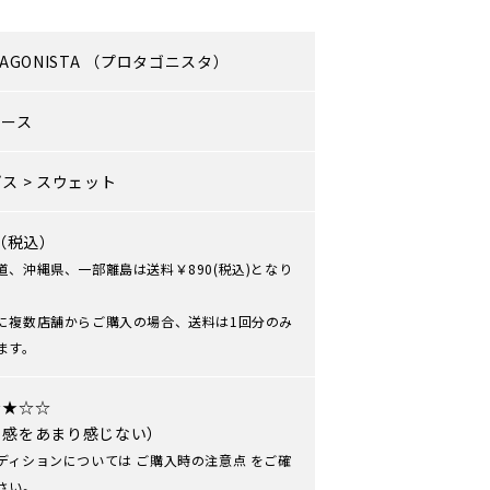
AGONISTA
（プロタゴニスタ）
ィース
プス
>
スウェット
0（税込）
道、沖縄県、一部離島は送料￥890(税込)となり
に複数店舗からご購入の場合、送料は1回分のみ
ます。
★★☆☆
用感をあまり感じない）
ディションについては
ご購入時の注意点
をご確
さい。