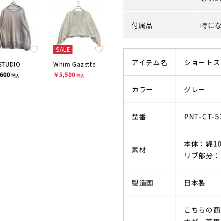
付属品
特に
SALE
アイテム名
ショートス
STUDIO
Whim Gazette
600
￥5,500
税込
税込
カラー
グレー
型番
PNT-CT-5
本体：綿10
素材
リブ部分：
製造国
日本製
こちらの商