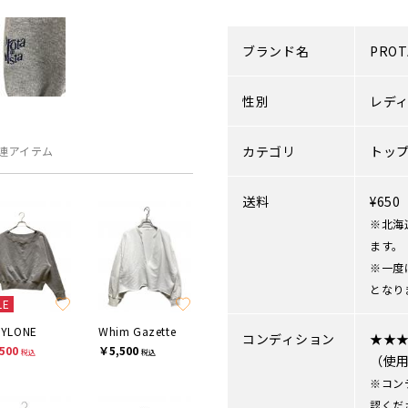
ブランド名
PROT
性別
レデ
カテゴリ
トッ
連アイテム
送料
¥65
※北海
ます。
※一度
となり
LE
BYLONE
Whim Gazette
コンディション
★★
500
￥5,500
税込
税込
（使
※コン
認くだ