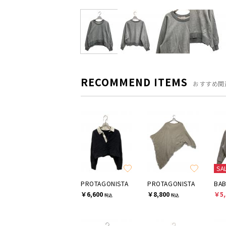
RECOMMEND ITEMS
おすすめ関
SA
PROTAGONISTA
PROTAGONISTA
BA
￥6,600
￥8,800
￥5,
税込
税込