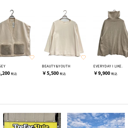
SEY
BEAUTY&YOUTH
EVERYDAY I LIKE.
,200
￥5,500
￥9,900
税込
税込
税込