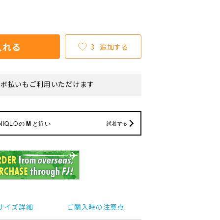
入れる
3
追加する
リボ払いもご利用いただけます
NIQLO
の
M
と近い
試着する
サイズ詳細
ご購入時の注意点