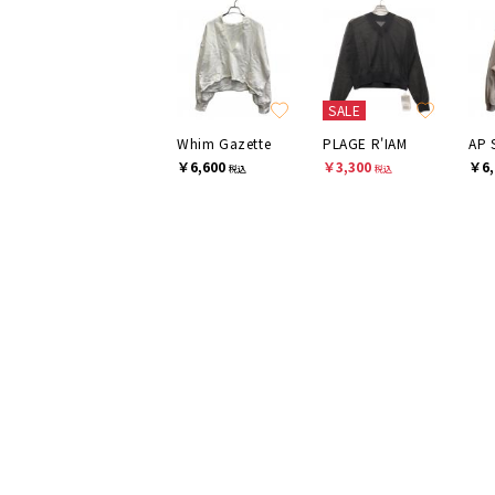
SALE
Whim Gazette
PLAGE R'IAM
AP 
￥6,600
￥3,300
￥6,
税込
税込