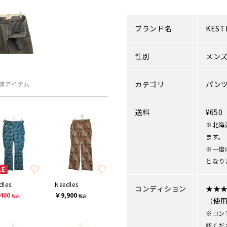
ブランド名
KEST
性別
メン
カテゴリ
パン
連アイテム
送料
¥65
※北海
ます。
※一度
となり
LE
dles
Needles
コンディション
★★
400
￥9,900
税込
税込
（使
※コン
認くだ