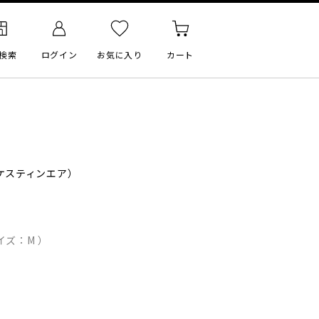
検索
ログイン
お気に入り
カート
ケスティンエア）
イズ：M ）