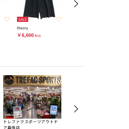
SALE
theory
MAISON SPECIAL
Carhartt
￥6,600
￥7,700
￥9,90
税込
税込
トレファクスポーツアウトド
トレジャーファクトリー市川
ア幕張店
店