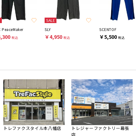
E
SALE
 PeaceMaker
SLY
SCENTOF
,300
￥4,950
￥5,500
税込
税込
税込
トレファクスタイル本八幡店
トレジャーファクトリー幕張
店