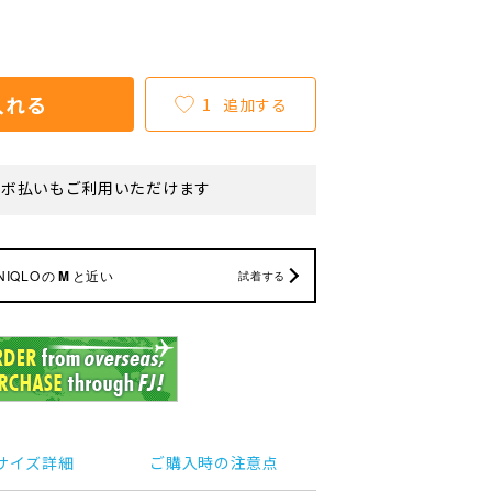
入れる
1
追加する
リボ払いもご利用いただけます
NIQLO
の
M
と近い
試着する
サイズ詳細
ご購入時の注意点