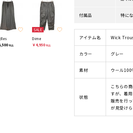
付属品
特に
SALE
アイテム名
Wick Trou
dles
Dime
,500
￥4,950
税込
税込
カラー
グレー
素材
ウール100
こちらの商
すが、着用
状態
販売を行っ
が見受けら