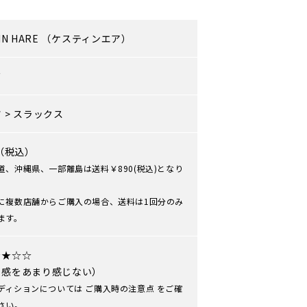
IN HARE
（ケスティンエア）
ズ
ツ
>
スラックス
0（税込）
道、沖縄県、一部離島は送料￥890(税込)となり
に複数店舗からご購入の場合、送料は1回分のみ
ます。
★★☆☆
用感をあまり感じない）
ディションについては
ご購入時の注意点
をご確
さい。