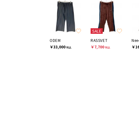
SALE
ODEM
RASSVET
Nee
￥33,000
￥7,700
￥16
税込
税込