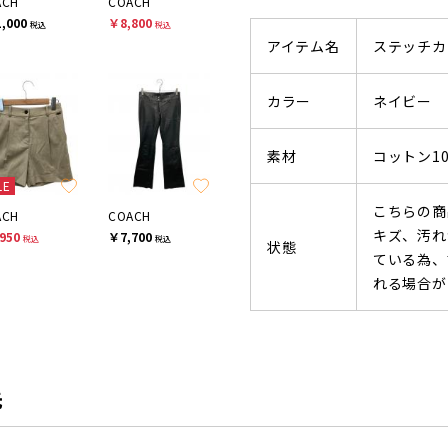
ACH
COACH
,000
￥8,800
税込
税込
アイテム名
ステッチカ
カラー
ネイビー
素材
コットン10
LE
こちらの商
ACH
COACH
キズ、汚れ
950
￥7,700
税込
税込
状態
ている為、
れる場合が
先