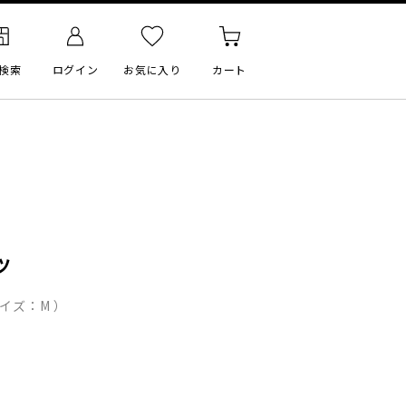
検索
ログイン
お気に入り
カート
）
ツ
イズ：M ）