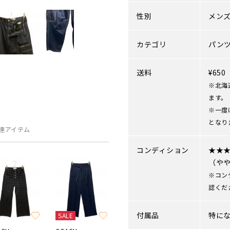
性別
メン
カテゴリ
パン
送料
¥65
※北海
ます。
※一度
となり
連アイテム
コンディション
★★
（や
※コン
認くだ
付属品
特に
SALE