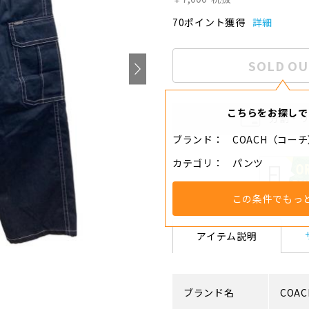
70ポイント獲得
詳細
SOLD OU
こちらをお探しで
分割・
ブランド
COACH（コー
カテゴリ
パンツ
この条件でもっ
アイテム説明
ブランド名
COAC