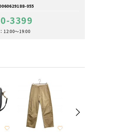
0629188-055
60-3399
2:00～19:00