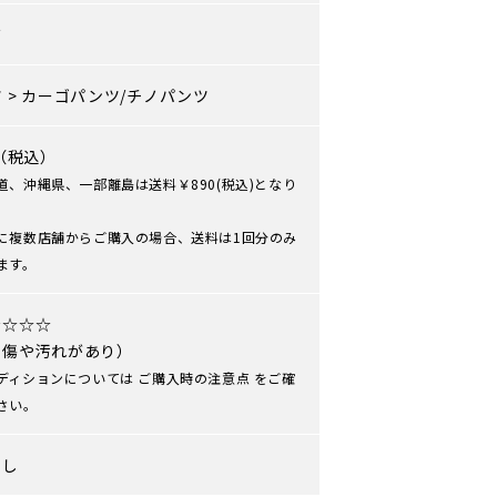
ズ
ツ
>
カーゴパンツ/チノパンツ
0（税込）
道、沖縄県、一部離島は送料￥890(税込)となり
に複数店舗からご購入の場合、送料は1回分のみ
ます。
★☆☆☆
や傷や汚れがあり）
ディションについては
ご購入時の注意点
をご確
さい。
なし