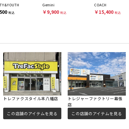
UTY&YOUTH
Gemini
COACH
500
￥9,900
￥15,400
税込
税込
税込
トレファクスタイル本八幡店
トレジャーファクトリー幕張
店
この店舗のアイテムを見る
この店舗のアイテムを見る