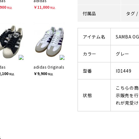
das
adidas
900
￥11,000
税込
税込
付属品
タグ /
アイテム名
SAMBA OG
カラー
グレー
das
adidas Originals
型番
ID1449
,100
￥9,900
税込
税込
こちらの商
状態
示販売を行
れが見受け
先