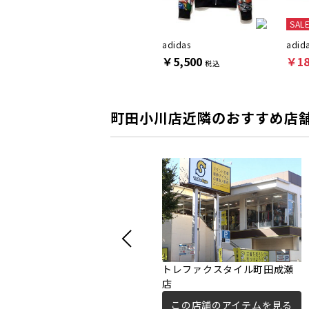
SALE
SAL
adidas
adidas
adid
￥8,800
￥5,500
￥18
税込
税込
町田小川店近隣のおすすめ店
トレファクスタイル町田成瀬
店
この店舗のアイテムを見る