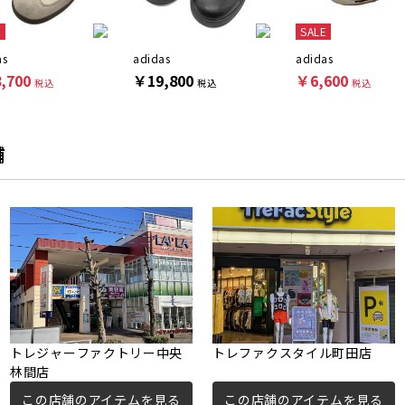
E
SALE
as
adidas
adidas
,700
￥19,800
￥6,600
税込
税込
税込
舗
トレジャーファクトリー中央
トレファクスタイル町田店
林間店
この店舗のアイテムを見る
この店舗のアイテムを見る