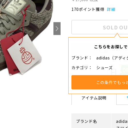
170ポイント獲得
詳細
SOLD OU
こちらをお探しで
分割・
ブランド
adidas（アデ
カテゴリ
シューズ
この条件でもっ
アイテム説明
ブランド名
adida