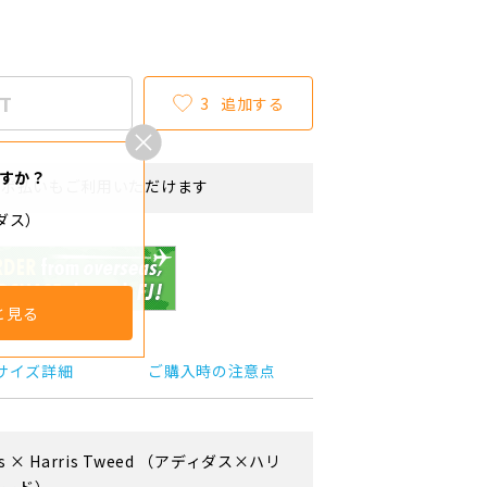
T
3
追加する
すか？
リボ払いもご利用いただけます
ィダス）
と見る
サイズ詳細
ご購入時の注意点
s
×
Harris Tweed
（アディダス×ハリ