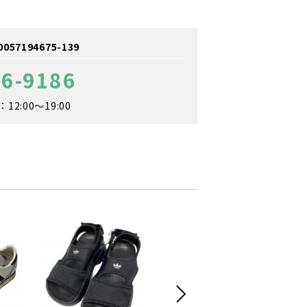
7194675-139
66-9186
2:00～19:00