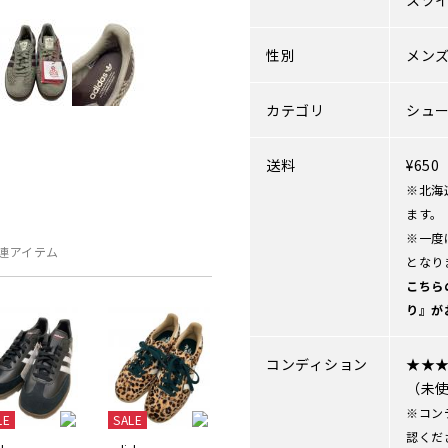
スツ
性別
メン
カテゴリ
シュ
送料
¥65
※北海
ます。
※一度
連アイテム
となり
こちら
り』が
コンディション
★★
（未
※コン
LE
SALE
認くだ