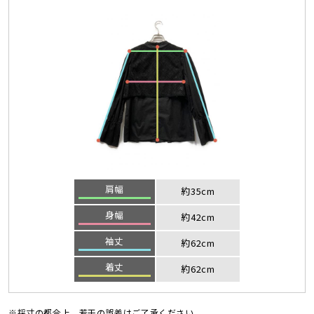
肩幅
約35cm
身幅
約42cm
袖丈
約62cm
着丈
約62cm
※採寸の都合上、若干の誤差はご了承ください。